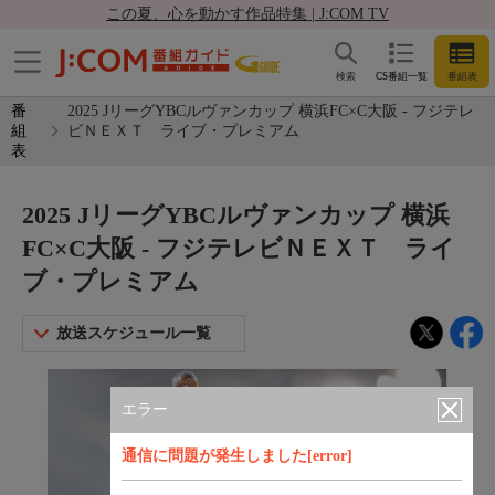
この夏、心を動かす作品特集 | J:COM TV
検索
CS番組一覧
番組表
番
2025 JリーグYBCルヴァンカップ 横浜FC×C大阪 - フジテレ
組
ビＮＥＸＴ ライブ・プレミアム
表
2025 JリーグYBCルヴァンカップ 横浜
FC×C大阪 - フジテレビＮＥＸＴ ライ
ブ・プレミアム
放送スケジュール一覧
エラー
通信に問題が発生しました[error]