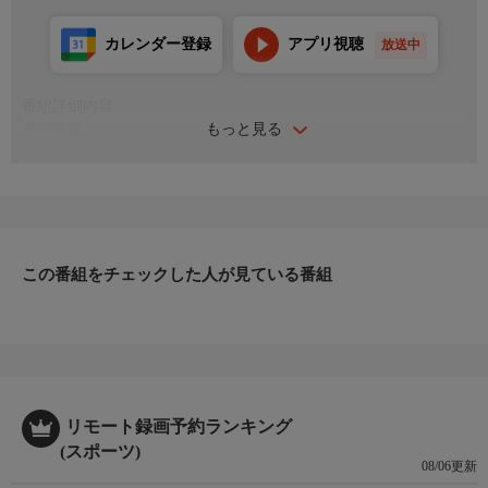
カレンダー登録
アプリ視聴
放送中
番組詳細内容
もっと見る
番組情報
国内サッカー三大タイトルの一つ「2025 JリーグYBCルヴァンカ
ップ」。優勝を目指し、各クラブが熾烈な争いを繰り広げたこの
大会の激闘をプレイバック！
プレーオフラウンド 第2戦「横浜FC vs セレッソ大阪」
＜開催＞2025年6月8日（日）【再放送】
この番組をチェックした人が見ている番組
＜解説＞田中裕介 ＜実況＞中村光宏 ＜リポーター＞黒瀬翔生
＜会場＞ニッパツ三ツ沢球技場
リモート録画予約ランキング
(スポーツ)
08/06更新