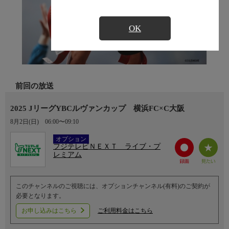
OK
前回の放送
2025 JリーグYBCルヴァンカップ 横浜FC×C大阪
8月2日(日)
06:00〜09:10
Ch.752
オプション
フジテレビＮＥＸＴ ライブ・プ
レミアム
このチャンネルのご視聴には、オプションチャンネル(有料)のご契約が
必要となります。
お申し込みはこちら
ご利用料金はこちら