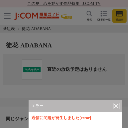
この夏、心を動かす作品特集 | J:COM TV
検索
CS番組一覧
番組表
番組表
徒花-ADABANA-
徒花-ADABANA-
直近の放送予定はありません
エラー
通信に問題が発生しました[error]
同じジャンルのおすすめ番組