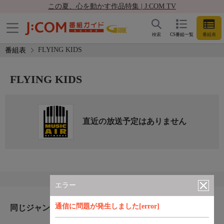
この夏、心を動かす作品特集 | J:COM TV
検索
CS番組一覧
番組表
FLYING KIDS
番組表
FLYING KIDS
直近の放送予定はありません
エラー
通信に問題が発生しました[error]
同じジャンルのおすすめ番組