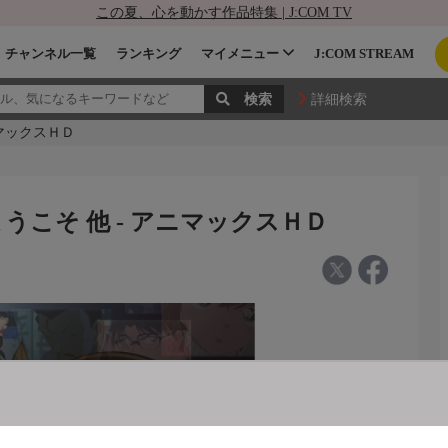
この夏、心を動かす作品特集 | J:COM TV
チャンネル一覧
ランキング
マイメニュー
J:COM STREAM
詳細検索
ニマックスＨＤ
うこそ 他 - アニマックスＨＤ