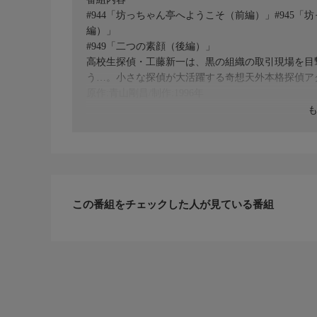
#944「坊っちゃん亭へようこそ（前編）」#945「
編）」
#949「二つの素顔（後編）」
高校生探偵・工藤新一は、黒の組織の取引現場を目
う…。小さな探偵が大活躍する奇想天外本格探偵ア
原作:青山剛昌/制作:1996年
この番組をチェックした人が見ている番組