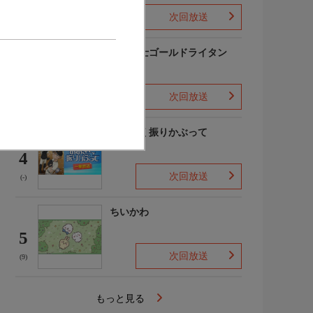
次回放送
(-)
黄金戦士ゴールドライタン
3
次回放送
(3)
おおきく振りかぶって
4
次回放送
(-)
ちいかわ
5
次回放送
(9)
もっと見る