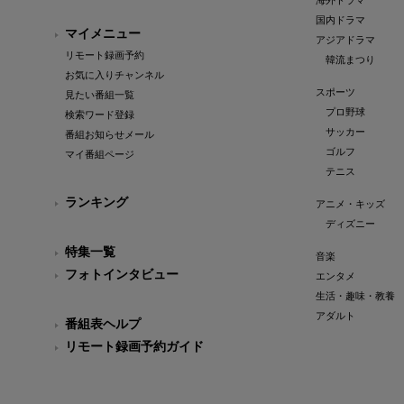
海外ドラマ
国内ドラマ
マイメニュー
アジアドラマ
リモート録画予約
韓流まつり
お気に入りチャンネル
スポーツ
見たい番組一覧
プロ野球
検索ワード登録
サッカー
番組お知らせメール
ゴルフ
マイ番組ページ
テニス
ランキング
アニメ・キッズ
ディズニー
特集一覧
音楽
フォトインタビュー
エンタメ
生活・趣味・教養
アダルト
番組表ヘルプ
リモート録画予約ガイド