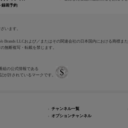
ト録画予約
ございます。
iVo Brands LLCおよび／またはその関連会社の日本国内における商標
材の無断複写・転載を禁じます。
、テレビ番組の公式情報である
スにのみ表記が許されているマークです。
チャンネル一覧
オプションチャンネル