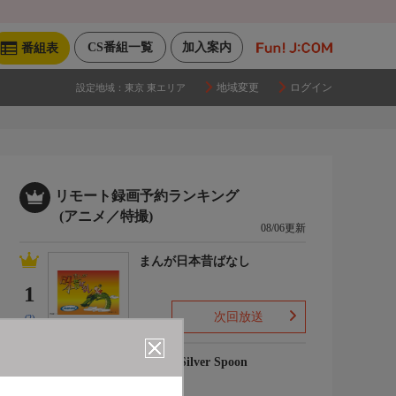
CS番組一覧
加入案内
番組表
地域変更
ログイン
設定地域：
東京 東エリア
リモート録画予約ランキング
(アニメ／特撮)
08/06更新
まんが日本昔ばなし
1
次回放送
(2)
銀の匙 Silver Spoon
2