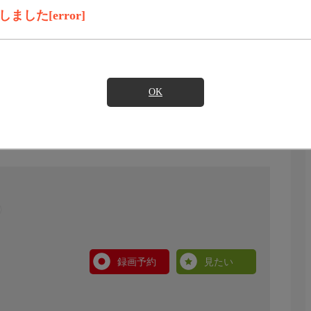
した[error]
OK
録画予約
見たい