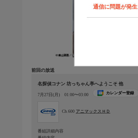
通信に問題が発生しま
前回の放送
名探偵コナン 坊っちゃん亭へようこそ 他
カレンダー登録
7月27日(月)
01:00〜03:00
Ch.600
アニマックスＨＤ
番組詳細内容
番組内容