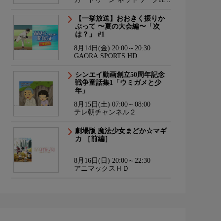
海外アニメ国内アニメ
【一挙放送】おおきく振りか
ぶって 〜夏の大会編〜「次
は？」 #1
8月14日(金) 20:00～20:30
GAORA SPORTS HD
シンエイ動画創立50周年記念
戦争童話集1「ウミガメと少
年」
8月15日(土) 07:00～08:00
テレ朝チャンネル２
劇場版 魔法少女まどか☆マギ
カ ［前編］
8月16日(日) 20:00～22:30
アニマックスＨＤ