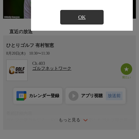
OK
直近の放送
ひとりゴルフ 有村智恵
8月20日(木)
10:30〜11:30
Ch.403
ゴルフネットワーク
カレンダー登録
アプリ視聴
放送前
番組詳細内容
もっと見る
ゴルフの魅力を伝え、ドローンカメラで撮影したゴルフ場の景
色、コースの特徴も紹介しながら、ひとりのゴルファーの9ホー
ルのラウンドを紹介する60分。