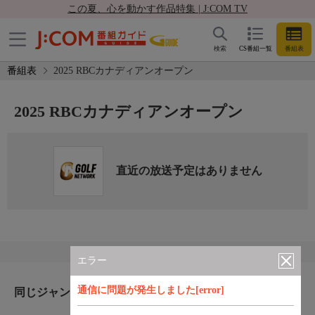
この夏、心を動かす作品特集 | J:COM TV
検索
CS番組一覧
番組表
番組表
2025 RBCカナディアンオープン
2025 RBCカナディアンオープン
直近の放送予定はありません
エラー
通信に問題が発生しました[error]
同じジャンルのおすすめ番組