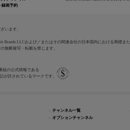
ト録画予約
ございます。
iVo Brands LLCおよび／またはその関連会社の日本国内における商標
材の無断複写・転載を禁じます。
、テレビ番組の公式情報である
スにのみ表記が許されているマークです。
チャンネル一覧
オプションチャンネル