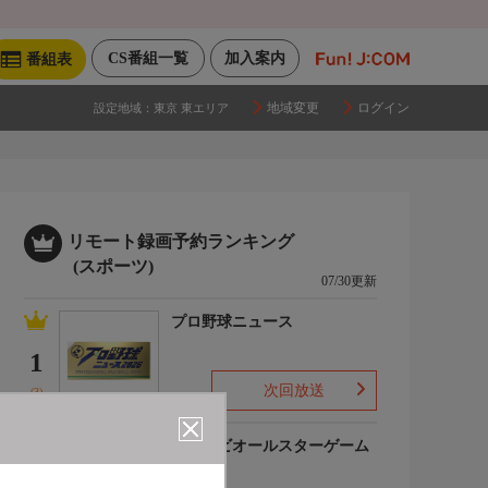
CS番組一覧
加入案内
番組表
地域変更
ログイン
設定地域：
東京 東エリア
リモート録画予約ランキング
(スポーツ)
07/30更新
プロ野球ニュース
1
次回放送
(3)
マイナビオールスターゲーム
2026
2