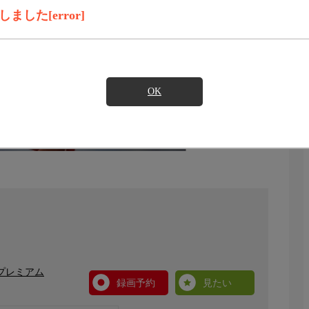
した[error]
OK
プレミアム
録画予約
見たい