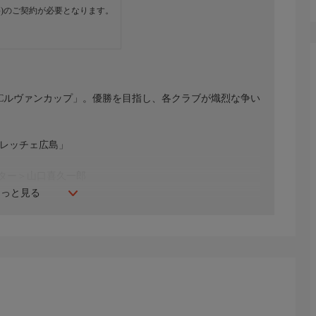
)のご契約が必要となります。
YBCルヴァンカップ」。優勝を目指し、各クラブが熾烈な争い
フレッチェ広島」
ター＞山口喜久一郎
もっと見る