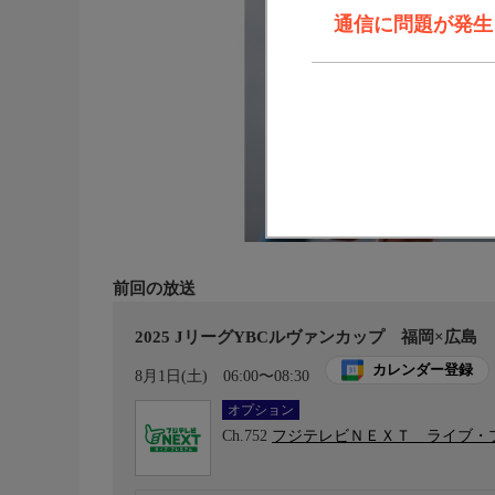
通信に問題が発生しま
前回の放送
2025 JリーグYBCルヴァンカップ 福岡×広島
カレンダー登録
8月1日(土)
06:00〜08:30
オプション
Ch.752
フジテレビＮＥＸＴ ライブ・