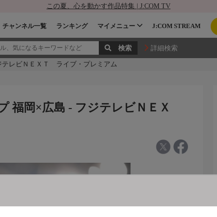
この夏、心を動かす作品特集 | J:COM TV
チャンネル一覧
ランキング
マイメニュー
J:COM STREAM
詳細検索
- フジテレビＮＥＸＴ ライブ・プレミアム
ップ 福岡×広島 - フジテレビＮＥＸ