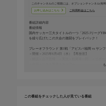
このチャンネルのご視聴には、オプションチャンネル(有料
お申し込みはこちら
ご利用料金はこちら
番組詳細内容
番組情報
国内サッカー三大タイトルの一つ「2025 Jリーグ
を繰り広げたこの大会の激闘をプレイバック！
プレーオフラウンド 第1戦「アビスパ福岡 vs サン
＜開催＞2025年6月4日（水）【再放送】
＜解説＞山下芳輝 ＜実況＞松尾幸一郎 ＜リポー
＜会場＞ベスト電器スタジアム
この番組をチェックした人が見ている番組