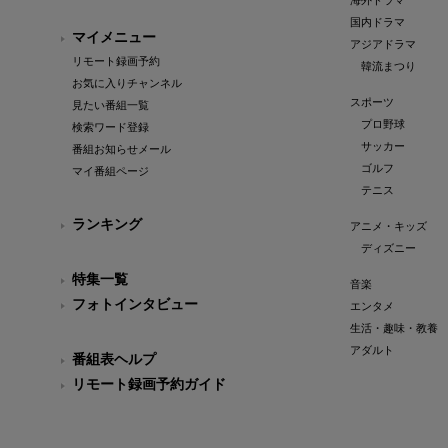
海外ドラマ
国内ドラマ
マイメニュー
アジアドラマ
リモート録画予約
韓流まつり
お気に入りチャンネル
スポーツ
見たい番組一覧
プロ野球
検索ワード登録
サッカー
番組お知らせメール
ゴルフ
マイ番組ページ
テニス
ランキング
アニメ・キッズ
ディズニー
特集一覧
音楽
フォトインタビュー
エンタメ
生活・趣味・教養
アダルト
番組表ヘルプ
リモート録画予約ガイド