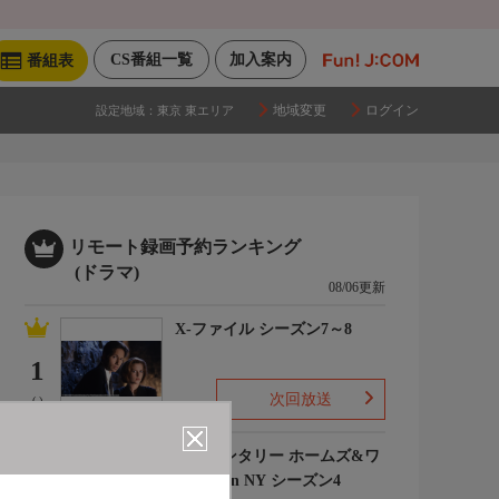
CS番組一覧
加入案内
番組表
地域変更
ログイン
設定地域：
東京 東エリア
リモート録画予約ランキング
(ドラマ)
08/06更新
X-ファイル シーズン7～8
1
次回放送
(-)
エレメンタリー ホームズ&ワ
トソン in NY シーズン4
2