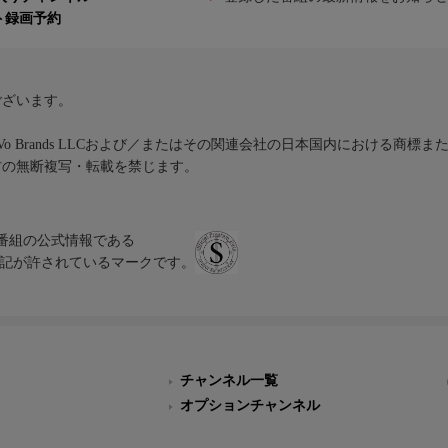
ト録画予約
ございます。
iVo Brands LLCおよび／またはその関連会社の日本国内における商標
材の無断複写・転載を禁じます。
、テレビ番組の公式情報である
スにのみ表記が許されているマークです。
チャンネル一覧
オプションチャンネル