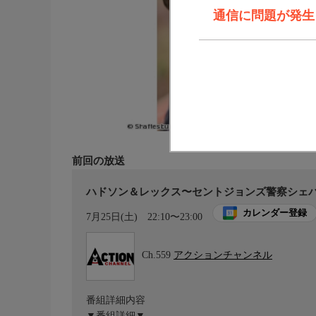
通信に問題が発生しま
前回の放送
ハドソン＆レックス〜セントジョンズ警察シェパー
カレンダー登録
7月25日(土)
22:10〜23:00
Ch.559
アクションチャンネル
番組詳細内容
▼番組詳細▼