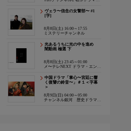
スポーツ・アニメ
ヴェラ〜信念の女警部〜 #1
[字]
8月8日(土) 16:00～17:55
ミステリーチャンネル
光あるうちに光の中を進め
闇動画 極選 下
8月8日(土) 23:45～01:00
メ〜テレNEXT ドラマ・エンタ
メ・ダンス
中国ドラマ「掌心〜宮廷に響
く復讐の鈴音〜」＃１＜字幕
＞
8月9日(日) 04:00～05:00
チャンネル銀河 歴史ドラマ・
サスペンス・日本のうた