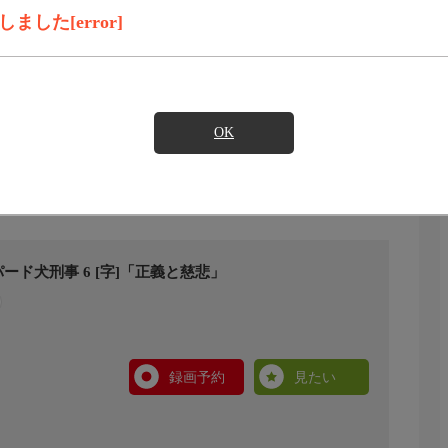
した[error]
OK
ド犬刑事 6 [字]「正義と慈悲」
録画予約
見たい