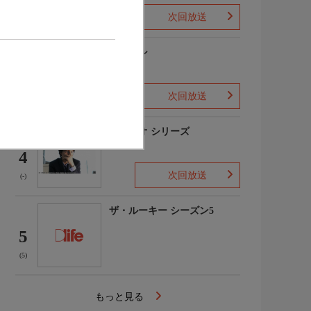
次回放送
(1)
下山メシ
3
次回放送
(-)
ガリレオ シリーズ
4
次回放送
(-)
ザ・ルーキー シーズン5
5
(5)
もっと見る