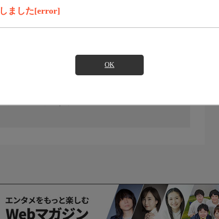
した[error]
OK
の放送予定はありません