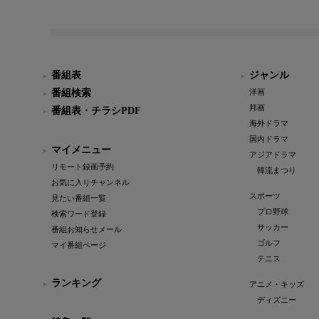
番組表
ジャンル
番組検索
洋画
邦画
番組表・チラシPDF
海外ドラマ
国内ドラマ
マイメニュー
アジアドラマ
リモート録画予約
韓流まつり
お気に入りチャンネル
スポーツ
見たい番組一覧
プロ野球
検索ワード登録
サッカー
番組お知らせメール
ゴルフ
マイ番組ページ
テニス
ランキング
アニメ・キッズ
ディズニー