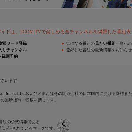
組ガイドは、J:COM TVで楽しめる全チャンネルを網羅した番組
検索ワード登録
気になる番組の
見たい番組
一覧への
入りチャンネル
登録した番組の最新情報をお知らせ
ト録画予約
ございます。
iVo Brands LLCおよび／またはその関連会社の日本国内における商標
材の無断複写・転載を禁じます。
、テレビ番組の公式情報である
スにのみ表記が許されているマークです。