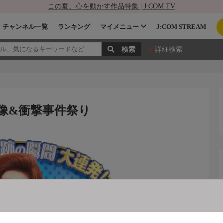
この夏、心を動かす作品特集 | J:COM TV
チャンネル一覧
ランキング
マイメニュー
J:COM STREAM
詳細検索
映像&衝撃事件祭り