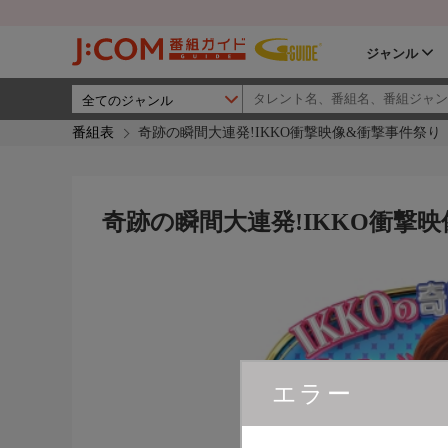
ジャンル
番組表
奇跡の瞬間大連発!IKKO衝撃映像&衝撃事件祭り
奇跡の瞬間大連発!IKKO衝撃
エラー