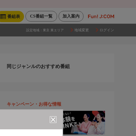
CS番組一覧
加入案内
番組表
地域変更
ログイン
設定地域：
東京 東エリア
同じジャンルのおすすめ番組
キャンペーン・お得な情報