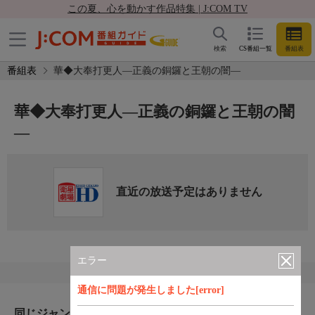
この夏、心を動かす作品特集 | J:COM TV
検索
CS番組一覧
番組表
番組表
華◆大奉打更人―正義の銅鑼と王朝の闇―
華◆大奉打更人―正義の銅鑼と王朝の闇
―
直近の放送予定はありません
エラー
通信に問題が発生しました[error]
同じジャンルのおすすめ番組