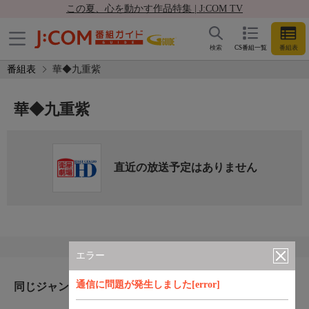
この夏、心を動かす作品特集 | J:COM TV
検索
CS番組一覧
番組表
番組表
華◆九重紫
華◆九重紫
直近の放送予定はありません
エラー
通信に問題が発生しました[error]
同じジャンルのおすすめ番組