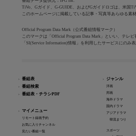
番組データ提供元：IPG Inc.
TiVo、Gガイド、G-GUIDE、およびGガイドロゴは、米国T
このホームページに掲載している記事・写真等あらゆる素
Official Program Data Mark（公式番組情報マーク）
このマークは「Official Program Data Mark」といい
「SI(Service Information)情報」を利用したサービ
番組表
ジャンル
番組検索
洋画
邦画
番組表・チラシPDF
海外ドラマ
国内ドラマ
マイメニュー
アジアドラマ
リモート録画予約
韓流まつり
お気に入りチャンネル
スポーツ
見たい番組一覧