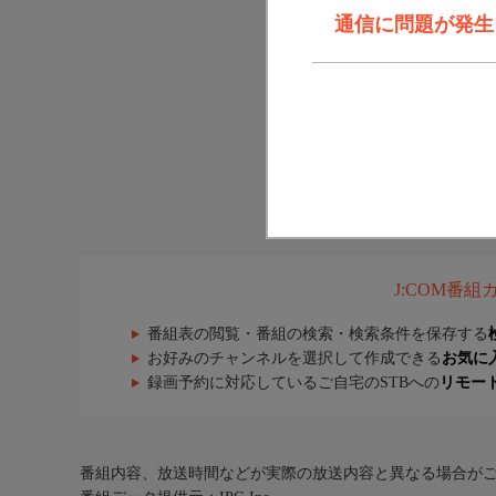
通信に問題が発生しま
J:COM番
番組表の閲覧・番組の検索・検索条件を保存する
お好みのチャンネルを選択して作成できる
お気に
録画予約に対応しているご自宅のSTBへの
リモー
番組内容、放送時間などが実際の放送内容と異なる場合が