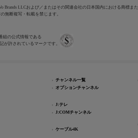
iVo Brands LLCおよび／またはその関連会社の日本国内における商標
材の無断複写・転載を禁じます。
、テレビ番組の公式情報である
スにのみ表記が許されているマークです。
チャンネル一覧
オプションチャンネル
J:テレ
J:COMチャンネル
ケーブル4K