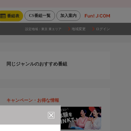
CS番組一覧
加入案内
番組表
地域変更
ログイン
設定地域：
東京 東エリア
同じジャンルのおすすめ番組
キャンペーン・お得な情報