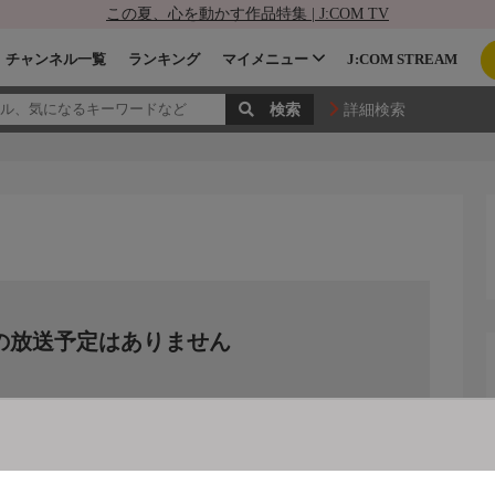
この夏、心を動かす作品特集 | J:COM TV
チャンネル一覧
ランキング
マイメニュー
J:COM STREAM
詳細検索
の放送予定はありません