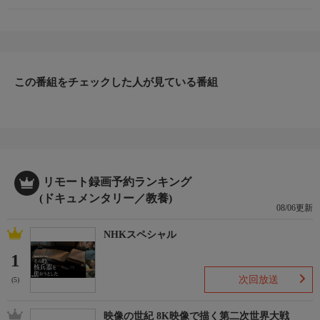
野島勇
熊崎心
【制作】
芦野いずみ
【制作協力】
この番組をチェックした人が見ている番組
共同テレビジョン
【制作著作】
フジテレビ
リモート録画予約ランキング
(ドキュメンタリー／教養)
08/06更新
NHKスペシャル
1
次回放送
(5)
映像の世紀 8K映像で描く第二次世界大戦