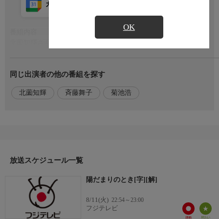
カレンダー登録
アプリ視聴
放送前
OK
番組内容
もっと見る
北薗知輝さん。生まれつきろう者の北薗さんは、俳優業とデフパ
フォーマーとして活動中。
北薗さんは「手の表現者」としてストリートライブから始め、手
同じ出演者の他の番組を探す
話と音楽を融合して表情、背景、物語を含めて、ろう者も聴者も
誰もが楽しめる世界観を手話を通じて表現している。
北薗知輝
斉藤舞子
菊池浩
出演者
【ナレーター】
斉藤舞子(フジテレビアナウンサー)
スタッフ
放送スケジュール一覧
【プロデューサー】
関拓也
陽だまりのとき[字][解]
岡田憲明
【ディレクター】
8/11(火)
22:54～23:00
菊池浩
フジテレビ
角田佳祐