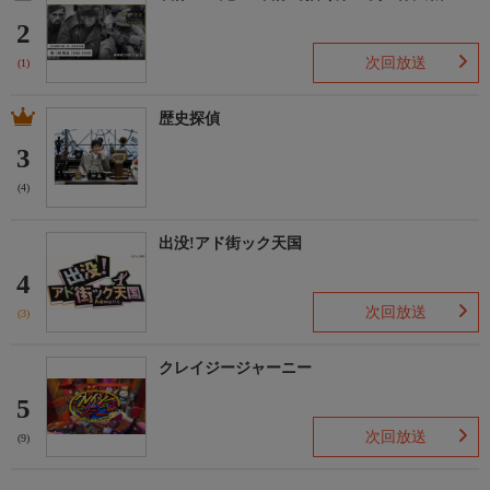
2
次回放送
(1)
歴史探偵
3
(4)
出没!アド街ック天国
4
次回放送
(3)
クレイジージャーニー
5
次回放送
(9)