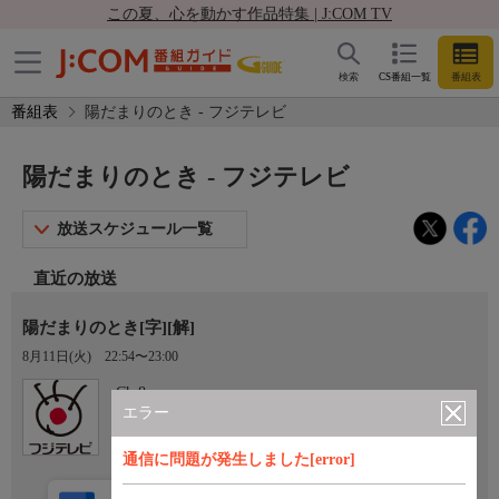
この夏、心を動かす作品特集 | J:COM TV
検索
CS番組一覧
番組表
番組表
陽だまりのとき - フジテレビ
陽だまりのとき - フジテレビ
放送スケジュール一覧
直近の放送
陽だまりのとき[字][解]
8月11日(火)
22:54〜23:00
Ch.8
フジテレビ
エラー
通信に問題が発生しました[error]