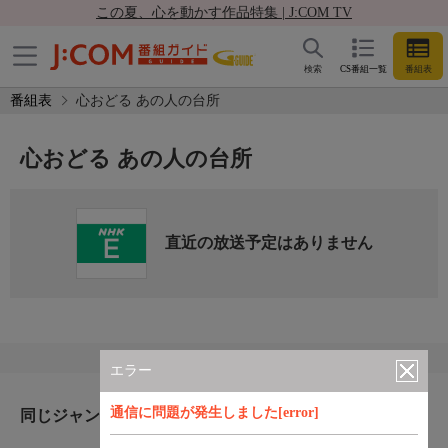
この夏、心を動かす作品特集 | J:COM TV
検索
CS番組一覧
番組表
番組表
心おどる あの人の台所
心おどる あの人の台所
直近の放送予定はありません
エラー
通信に問題が発生しました[error]
同じジャンルのおすすめ番組