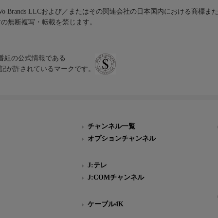
iVo Brands LLCおよび／またはその関連会社の日本国内における商標
材の無断複写・転載を禁じます。
、テレビ番組の公式情報である
スにのみ表記が許されているマークです。
チャンネル一覧
オプションチャンネル
J:テレ
J:COMチャンネル
ケーブル4K