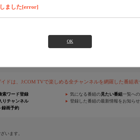
した[error]
OK
組ガイドは、J:COM TVで楽しめる全チャンネルを網羅した番組
検索ワード登録
気になる番組の
見たい番組
一覧への
入りチャンネル
登録した番組の最新情報をお知らせ
ト録画予約
ございます。