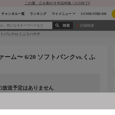
この夏、心を動かす作品特集 | J:COM TV
チャンネル一覧
ランキング
マイメニュー
J:COM STREAM
詳細検索
ソフトバンクvs.くふうハヤテ
ァーム〜 6/20 ソフトバンクvs.くふ
の放送予定はありません