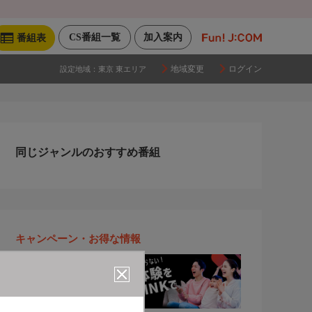
CS番組一覧
加入案内
番組表
地域変更
ログイン
設定地域：
東京 東エリア
同じジャンルのおすすめ番組
キャンペーン・お得な情報