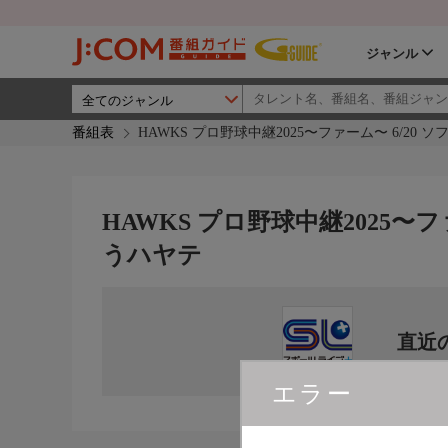
ジャンル
番組表
HAWKS プロ野球中継2025〜ファーム〜 6/20 
HAWKS プロ野球中継2025〜フ
うハヤテ
直近
エラー