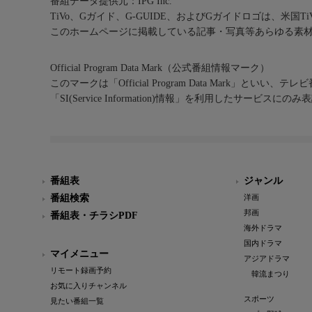
番組データ提供元：IPG Inc.
TiVo、Gガイド、G-GUIDE、およびGガイドロゴは、米国T
このホームページに掲載している記事・写真等あらゆる素
Official Program Data Mark（公式番組情報マーク）
このマークは「Official Program Data Mark」といい
「SI(Service Information)情報」を利用したサービ
番組表
ジャンル
番組検索
洋画
邦画
番組表・チラシPDF
海外ドラマ
国内ドラマ
マイメニュー
アジアドラマ
リモート録画予約
韓流まつり
お気に入りチャンネル
スポーツ
見たい番組一覧