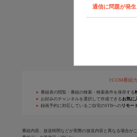
通信に問題が発生しま
J:COM番
番組表の閲覧・番組の検索・検索条件を保存する
お好みのチャンネルを選択して作成できる
お気に
録画予約に対応しているご自宅のSTBへの
リモー
番組内容、放送時間などが実際の放送内容と異なる場合が