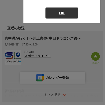
OK
直近の放送
真中満が行く！〜川上憲伸×中日ドラゴンズ篇〜
8月16日(日)
17:30〜18:00
Ch.410
スポーツライブ＋
カレンダー登録
番組詳細内容
もっと見る
真中満が全国各地の球場や周辺施設を訪れ、知られざる魅力を野
球ファンに発信。今回は中日ドラゴンズOB・川上憲伸さんとバ