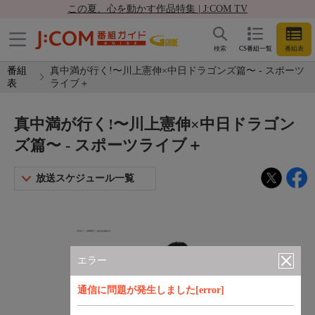
この夏、心を動かす作品特集 | J:COM TV
検索
CS番組一覧
番組表
番組
真中満が行く!〜川上憲伸×中日ドラゴンズ篇〜 - スポーツ
表
ライブ＋
真中満が行く!〜川上憲伸×中日ドラゴン
ズ篇〜 - スポーツライブ＋
放送スケジュール一覧
エラー
通信に問題が発生しました[error]