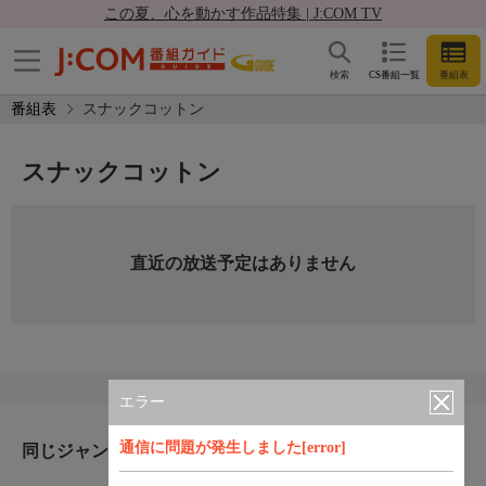
この夏、心を動かす作品特集 | J:COM TV
検索
CS番組一覧
番組表
番組表
スナックコットン
スナックコットン
直近の放送予定はありません
エラー
通信に問題が発生しました[error]
同じジャンルのおすすめ番組