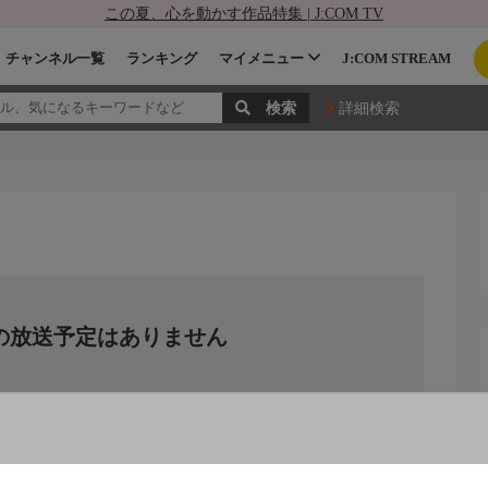
この夏、心を動かす作品特集 | J:COM TV
チャンネル一覧
ランキング
マイメニュー
J:COM STREAM
詳細検索
の放送予定はありません