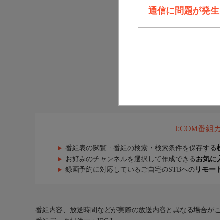
通信に問題が発生しま
J:COM番
番組表の閲覧・番組の検索・検索条件を保存する
お好みのチャンネルを選択して作成できる
お気に
録画予約に対応しているご自宅のSTBへの
リモー
番組内容、放送時間などが実際の放送内容と異なる場合が