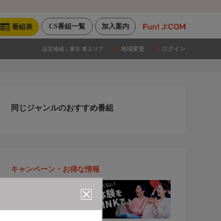
CS番組一覧
加入案内
番組表
地域変更
ログイン
設定地域：
東京 東エリア
同じジャンルのおすすめ番組
キャンペーン・お得な情報