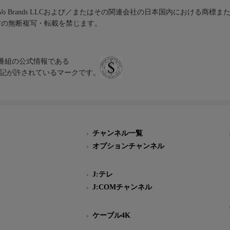
iVo Brands LLCおよび／またはその関連会社の日本国内における商標
材の無断複写・転載を禁じます。
、テレビ番組の公式情報である
スにのみ表記が許されているマークです。
チャンネル一覧
オプションチャンネル
J:テレ
J:COMチャンネル
ケーブル4K