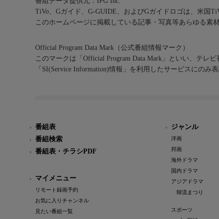
番組データ提供元：IPG Inc.
TiVo、Gガイド、G-GUIDE、およびGガイドロゴは、米国T
このホームページに掲載している記事・写真等あらゆる素
Official Program Data Mark（公式番組情報マーク）
このマークは「Official Program Data Mark」といい
「SI(Service Information)情報」を利用したサービ
番組表
ジャンル
番組検索
洋画
邦画
番組表・チラシPDF
海外ドラマ
国内ドラマ
マイメニュー
アジアドラマ
リモート録画予約
韓流まつり
お気に入りチャンネル
スポーツ
見たい番組一覧