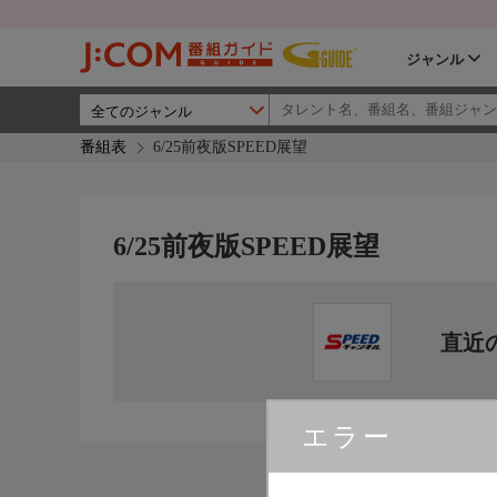
ジャンル
番組表
6/25前夜版SPEED展望
6/25前夜版SPEED展望
直近
エラー