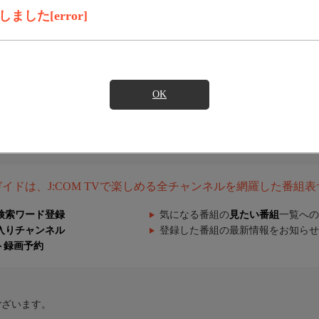
した[error]
OK
組ガイドは、J:COM TVで楽しめる全チャンネルを網羅した番組
検索ワード登録
気になる番組の
見たい番組
一覧への
入りチャンネル
登録した番組の最新情報をお知らせ
ト録画予約
ございます。