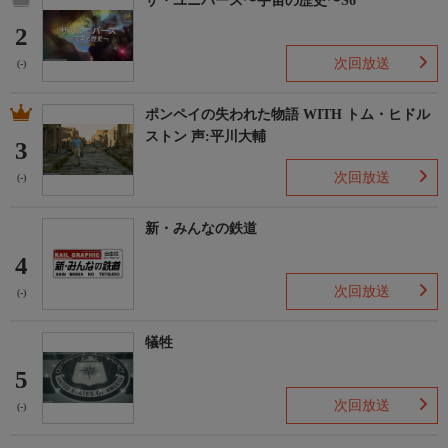
ザ・ユニバース〜宇宙の歴史〜S6
2
次回放送
(-)
ポンペイの失われた物語 WITH トム・ヒドル
ストン 声:平川大輔
3
次回放送
(-)
新・みんなの鉄道
4
次回放送
(-)
犠牲
5
次回放送
(-)