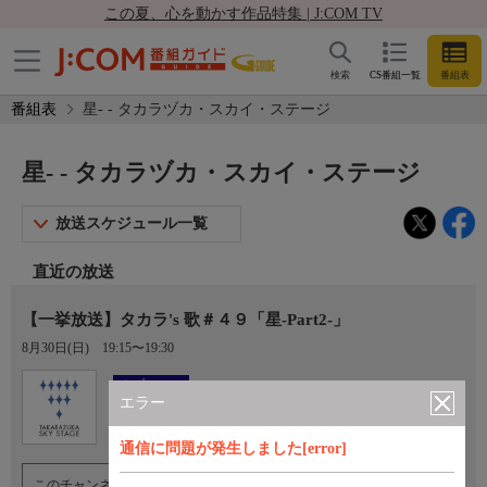
この夏、心を動かす作品特集 | J:COM TV
検索
CS番組一覧
番組表
番組表
星- - タカラヅカ・スカイ・ステージ
星- - タカラヅカ・スカイ・ステージ
放送スケジュール一覧
直近の放送
【一挙放送】タカラ's 歌＃４９「星-Part2-」
8月30日(日)
19:15〜19:30
Ch.760
オプション
タカラヅカ・スカイ・ステージ
エラー
通信に問題が発生しました[error]
このチャンネルのご視聴には、オプションチャンネル(有料)のご契約が