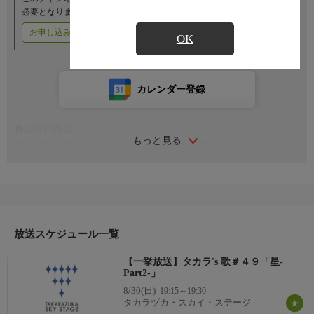
必要となります。
お申し込みはこちら
ご利用料金はこちら
OK
カレンダー登録
番組詳細内容
もっと見る
宝塚歌劇の美しいメロディーと歌詞をご一緒に歌い楽しんでみま
せんか。今回は「星-Part2-」をテーマにお送りします。
放送スケジュール一覧
【一挙放送】タカラ's 歌＃４９「星-
Part2-」
8/30(日)
19:15～19:30
タカラヅカ・スカイ・ステージ