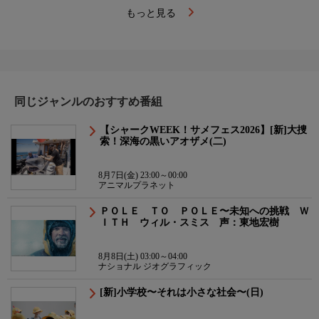
もっと見る
同じジャンルのおすすめ番組
【シャークWEEK！サメフェス2026】[新]大捜
索！深海の黒いアオザメ(二)
8月7日(金) 23:00～00:00
アニマルプラネット
ＰＯＬＥ ＴＯ ＰＯＬＥ〜未知への挑戦 Ｗ
ＩＴＨ ウィル・スミス 声：東地宏樹
8月8日(土) 03:00～04:00
ナショナル ジオグラフィック
[新]小学校〜それは小さな社会〜(日)