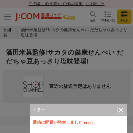
この夏、心を動かす作品特集 | J:COM TV
検索
CS番組一覧
番組表
番組
酒田米菓監修!サカタの健康せんべい だだちゃ豆あっさり
表
塩味登場!
酒田米菓監修!サカタの健康せんべい だ
だちゃ豆あっさり塩味登場!
直近の放送予定はありません
エラー
通信に問題が発生しました[error]