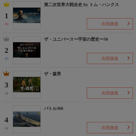
第二次世界大戦全史 by トム・ハンクス
1
次回放送
(1)
ザ・ユニバース〜宇宙の歴史〜S6
2
次回放送
(2)
ザ・森男
3
次回放送
(-)
バトル360
4
次回放送
(-)