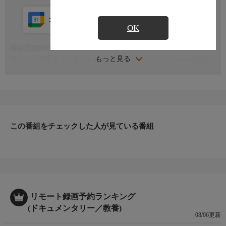
カレンダー登録
アプリ視聴
放送中
OK
番組詳細内容
もっと見る
東京湾を横断する全長15kmの東京湾アクアライン。90ｍの高所
で行われる点検作業や海の上に浮かぶ「風の塔」にも潜入。首都
圏を支える巨大建造物の全貌に迫る
この番組をチェックした人が見ている番組
リモート録画予約ランキング
(ドキュメンタリー／教養)
08/06更新