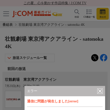
この夏、心を動かす作品特集 | J:COM TV
検索
CS番組一覧
番組表
番組表
壮観劇場 東京湾アクアライン - satonoka 4K
壮観劇場 東京湾アクアライン - satonoka
4K
放送スケジュール一覧
前回の放送
壮観劇場 東京湾アクアライン
7月23日(木)
20:30〜21:00
エラー
Ch.420
satonoka 4K
通信に問題が発生しました[error]