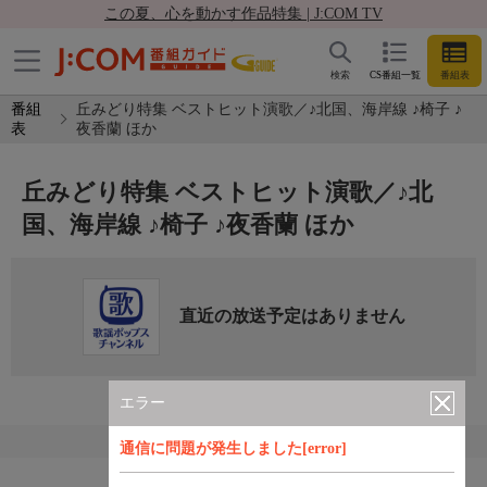
この夏、心を動かす作品特集 | J:COM TV
検索
CS番組一覧
番組表
番組
丘みどり特集 ベストヒット演歌／♪北国、海岸線 ♪椅子 ♪
表
夜香蘭 ほか
丘みどり特集 ベストヒット演歌／♪北
国、海岸線 ♪椅子 ♪夜香蘭 ほか
直近の放送予定はありません
エラー
通信に問題が発生しました[error]