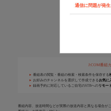
通信に問題が発生しま
J:COM番
番組表の閲覧・番組の検索・検索条件を保存する
お好みのチャンネルを選択して作成できる
お気に
録画予約に対応しているご自宅のSTBへの
リモー
番組内容、放送時間などが実際の放送内容と異なる場合が