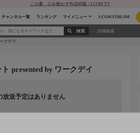
この夏、心を動かす作品特集 | J:COM TV
チャンネル一覧
ランキング
マイメニュー
J:COM STREAM
詳細検索
 ワークデイ
presented by ワークデイ
の放送予定はありません