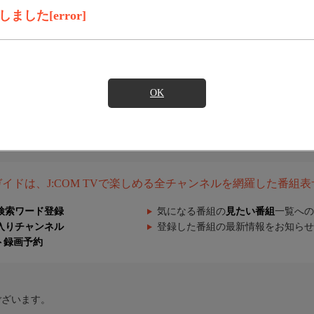
した[error]
OK
組ガイドは、J:COM TVで楽しめる全チャンネルを網羅した番組
検索ワード登録
気になる番組の
見たい番組
一覧への
入りチャンネル
登録した番組の最新情報をお知らせ
ト録画予約
ございます。