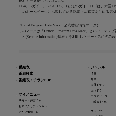
番組データ提供元：IPG Inc.
TiVo、Gガイド、G-GUIDE、およびGガイドロゴは、米国T
このホームページに掲載している記事・写真等あらゆる素
Official Program Data Mark（公式番組情報マーク）
このマークは「Official Program Data Mark」といい
「SI(Service Information)情報」を利用したサービ
番組表
ジャンル
番組検索
洋画
邦画
番組表・チラシPDF
海外ドラマ
国内ドラマ
マイメニュー
アジアドラマ
リモート録画予約
韓流まつり
お気に入りチャンネル
スポーツ
見たい番組一覧