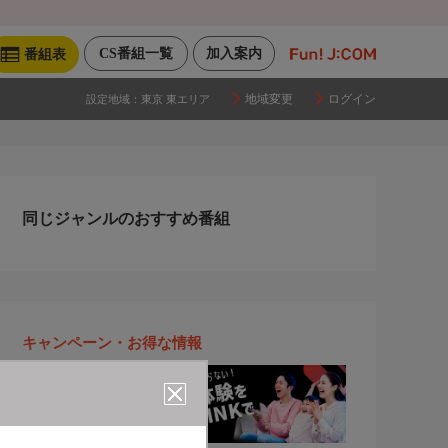
CS番組一覧
加入案内
番組表
地域変更
ログイン
設定地域：
東京 東エリア
同じジャンルのおすすめ番組
キャンペーン・お得な情報