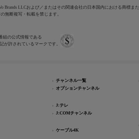
iVo Brands LLCおよび／またはその関連会社の日本国内における商標
材の無断複写・転載を禁じます。
、テレビ番組の公式情報である
スにのみ表記が許されているマークです。
チャンネル一覧
オプションチャンネル
J:テレ
J:COMチャンネル
ケーブル4K