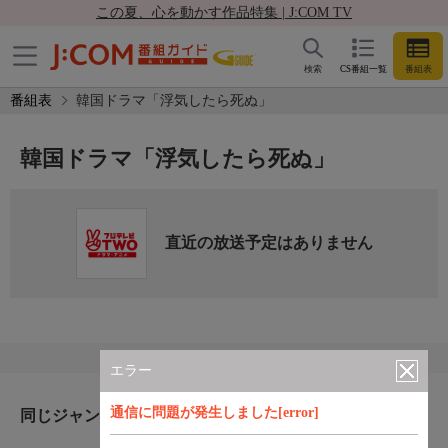
この夏、心を動かす作品特集 | J:COM TV
検索
CS番組一覧
番組表
番組表
韓国ドラマ「浮気したら死ぬ」
韓国ドラマ「浮気したら死ぬ」
直近の放送予定はありません
エラー
通信に問題が発生しました[error]
同じジャンルのおすすめ番組