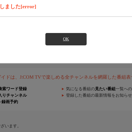
した[error]
OK
組ガイドは、J:COM TVで楽しめる全チャンネルを網羅した番組
検索ワード登録
気になる番組の
見たい番組
一覧への
入りチャンネル
登録した番組の最新情報をお知らせ
ト録画予約
ございます。