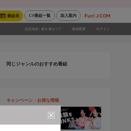
CS番組一覧
加入案内
番組表
地域変更
ログイン
設定地域：
東京 東エリア
同じジャンルのおすすめ番組
キャンペーン・お得な情報