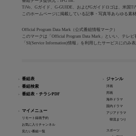
番組データ提供元：IPG Inc.
TiVo、Gガイド、G-GUIDE、およびGガイドロゴは、米国T
このホームページに掲載している記事・写真等あらゆる素
Official Program Data Mark（公式番組情報マーク）
このマークは「Official Program Data Mark」といい
「SI(Service Information)情報」を利用したサービ
番組表
ジャンル
番組検索
洋画
邦画
番組表・チラシPDF
海外ドラマ
国内ドラマ
マイメニュー
アジアドラマ
リモート録画予約
韓流まつり
お気に入りチャンネル
スポーツ
見たい番組一覧