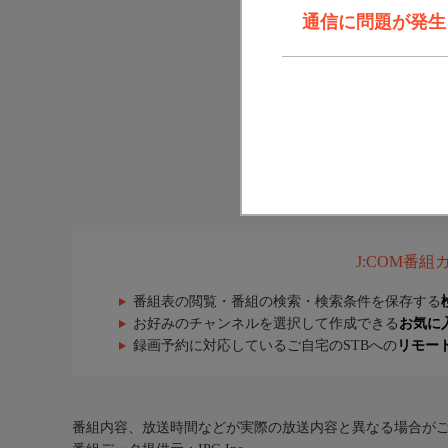
通信に問題が発生しま
J:COM番
番組表の閲覧・番組の検索・検索条件を保存する
お好みのチャンネルを選択して作成できる
お気に
録画予約に対応しているご自宅のSTBへの
リモー
番組内容、放送時間などが実際の放送内容と異なる場合が