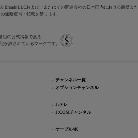
iVo Brands LLCおよび／またはその関連会社の日本国内における商標
材の無断複写・転載を禁じます。
、テレビ番組の公式情報である
スにのみ表記が許されているマークです。
チャンネル一覧
オプションチャンネル
J:テレ
J:COMチャンネル
ケーブル4K