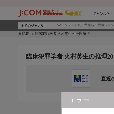
ジャンル
番組表
臨床犯罪学者 火村英生の推理2019
臨床犯罪学者 火村英生の推理20
直近
エラー