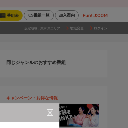
CS番組一覧
加入案内
番組表
地域変更
ログイン
設定地域：
東京 東エリア
同じジャンルのおすすめ番組
キャンペーン・お得な情報