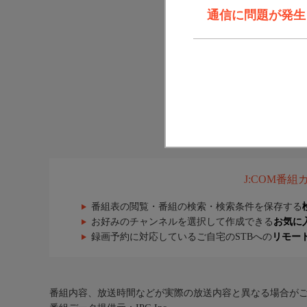
通信に問題が発生しま
J:COM番
番組表の閲覧・番組の検索・検索条件を保存する
お好みのチャンネルを選択して作成できる
お気に
録画予約に対応しているご自宅のSTBへの
リモー
番組内容、放送時間などが実際の放送内容と異なる場合が