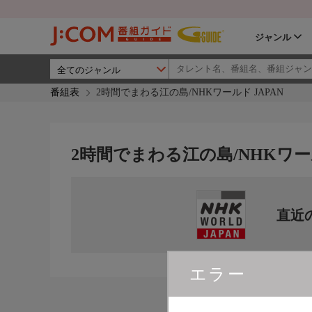
ジャンル
番組表
2時間でまわる江の島/NHKワールド JAPAN
2時間でまわる江の島/NHKワール
直近
エラー