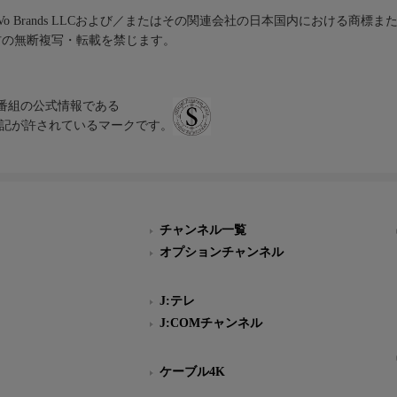
iVo Brands LLCおよび／またはその関連会社の日本国内における商標
材の無断複写・転載を禁じます。
、テレビ番組の公式情報である
スにのみ表記が許されているマークです。
チャンネル一覧
オプションチャンネル
J:テレ
J:COMチャンネル
ケーブル4K