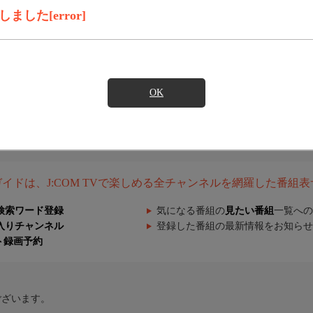
した[error]
OK
組ガイドは、J:COM TVで楽しめる全チャンネルを網羅した番組
検索ワード登録
気になる番組の
見たい番組
一覧への
入りチャンネル
登録した番組の最新情報をお知らせ
ト録画予約
ございます。