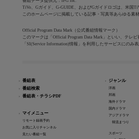
番組データ提供元：IPG Inc.
TiVo、Gガイド、G-GUIDE、およびGガイドロゴは、米国T
このホームページに掲載している記事・写真等あらゆる素
Official Program Data Mark（公式番組情報マーク）
このマークは「Official Program Data Mark」といい
「SI(Service Information)情報」を利用したサービ
番組表
ジャンル
番組検索
洋画
邦画
番組表・チラシPDF
海外ドラマ
国内ドラマ
マイメニュー
アジアドラマ
リモート録画予約
韓流まつり
お気に入りチャンネル
スポーツ
見たい番組一覧