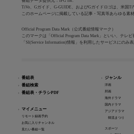
番組データ提供元：IPG Inc.
TiVo、Gガイド、G-GUIDE、およびGガイドロゴは、米国T
このホームページに掲載している記事・写真等あらゆる素
Official Program Data Mark（公式番組情報マーク）
このマークは「Official Program Data Mark」といい
「SI(Service Information)情報」を利用したサービ
番組表
ジャンル
番組検索
洋画
邦画
番組表・チラシPDF
海外ドラマ
国内ドラマ
マイメニュー
アジアドラマ
リモート録画予約
韓流まつり
お気に入りチャンネル
スポーツ
見たい番組一覧