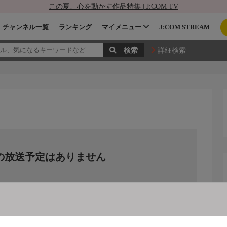
この夏、心を動かす作品特集 | J:COM TV
チャンネル一覧
ランキング
マイメニュー
J:COM STREAM
詳細検索
の放送予定はありません