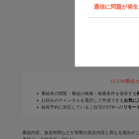
通信に問題が発生しま
J:COM番
番組表の閲覧・番組の検索・検索条件を保存する
お好みのチャンネルを選択して作成できる
お気に
録画予約に対応しているご自宅のSTBへの
リモー
番組内容、放送時間などが実際の放送内容と異なる場合が