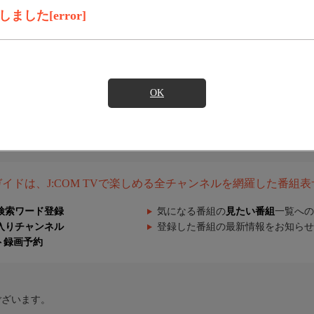
した[error]
OK
組ガイドは、J:COM TVで楽しめる全チャンネルを網羅した番組
検索ワード登録
気になる番組の
見たい番組
一覧への
入りチャンネル
登録した番組の最新情報をお知らせ
ト録画予約
ございます。