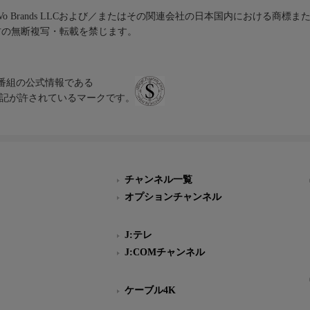
iVo Brands LLCおよび／またはその関連会社の日本国内における商標
材の無断複写・転載を禁じます。
、テレビ番組の公式情報である
スにのみ表記が許されているマークです。
チャンネル一覧
オプションチャンネル
J:テレ
J:COMチャンネル
ケーブル4K