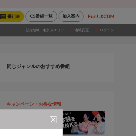
CS番組一覧
加入案内
番組表
地域変更
ログイン
設定地域：
東京 東エリア
同じジャンルのおすすめ番組
キャンペーン・お得な情報