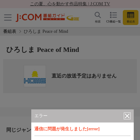
この夏、心を動かす作品特集 | J:COM TV
検索
CS番組一覧
番組表
番組表
ひろしま Peace of Mind
ひろしま Peace of Mind
直近の放送予定はありません
エラー
通信に問題が発生しました[error]
同じジャンルのおすすめ番組