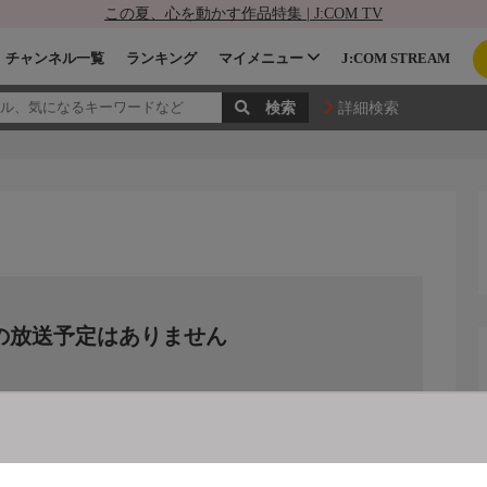
この夏、心を動かす作品特集 | J:COM TV
チャンネル一覧
ランキング
マイメニュー
J:COM STREAM
詳細検索
の放送予定はありません