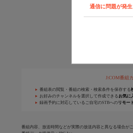
通信に問題が発生しま
J:COM番
番組表の閲覧・番組の検索・検索条件を保存する
お好みのチャンネルを選択して作成できる
お気に
録画予約に対応しているご自宅のSTBへの
リモー
番組内容、放送時間などが実際の放送内容と異なる場合が