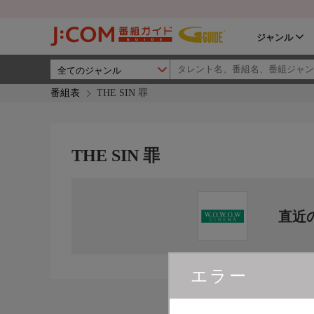
ジャンル
番組表
THE SIN 罪
THE SIN 罪
直近
エラー