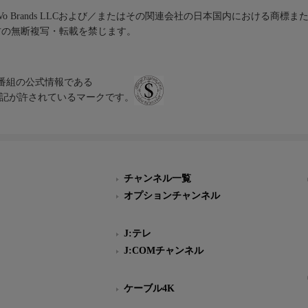
iVo Brands LLCおよび／またはその関連会社の日本国内における商標
材の無断複写・転載を禁じます。
、テレビ番組の公式情報である
スにのみ表記が許されているマークです。
チャンネル一覧
オプションチャンネル
J:テレ
J:COMチャンネル
ケーブル4K