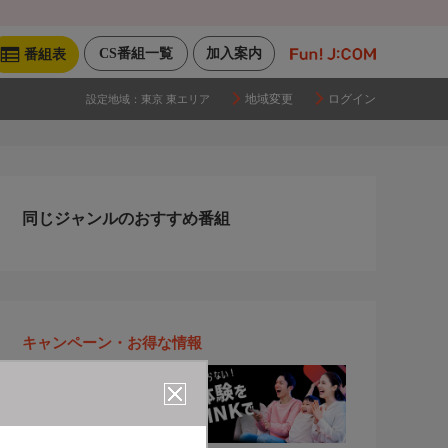
CS番組一覧
加入案内
番組表
地域変更
ログイン
設定地域：
東京 東エリア
同じジャンルのおすすめ番組
キャンペーン・お得な情報