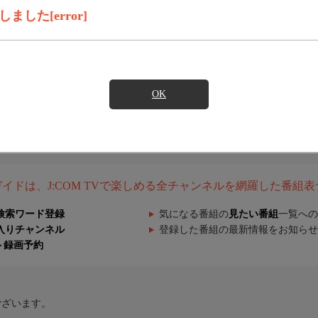
した[error]
OK
組ガイドは、J:COM TVで楽しめる全チャンネルを網羅した番組
検索ワード登録
気になる番組の
見たい番組
一覧への
入りチャンネル
登録した番組の最新情報をお知らせ
ト録画予約
ございます。