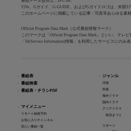
番組データ提供元：IPG Inc.
TiVo、Gガイド、G-GUIDE、およびGガイドロゴは、米国T
このホームページに掲載している記事・写真等あらゆる素
Official Program Data Mark（公式番組情報マーク）
このマークは「Official Program Data Mark」といい
「SI(Service Information)情報」を利用したサービ
番組表
ジャンル
番組検索
洋画
邦画
番組表・チラシPDF
海外ドラマ
国内ドラマ
マイメニュー
アジアドラマ
リモート録画予約
韓流まつり
お気に入りチャンネル
スポーツ
見たい番組一覧