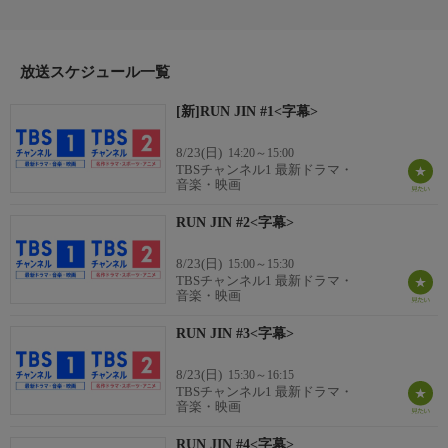
#1「器械体操の日」JINの体幹の力と腹筋に感嘆？TOMORROW
X TOGETHERのBEOMGYUをゲストに迎え、バランスボール、
鉄棒、吊り輪、トランポリンなど様々な競技で競い合う。JINの
華麗な鉄棒さばきから、トランポリンのSuper Tunaショーまで思
放送スケジュール一覧
わぬ展開の連続に笑いが止まらない！果たして勝者は？そして、
[新]RUN JIN #1<字幕>
新たな運動自慢のアイドルが誕生するのか？
制作
8/23(日)
14:20～15:00
2025
TBSチャンネル1 最新ドラマ・
音楽・映画
RUN JIN #2<字幕>
8/23(日)
15:00～15:30
TBSチャンネル1 最新ドラマ・
音楽・映画
RUN JIN #3<字幕>
8/23(日)
15:30～16:15
TBSチャンネル1 最新ドラマ・
音楽・映画
RUN JIN #4<字幕>