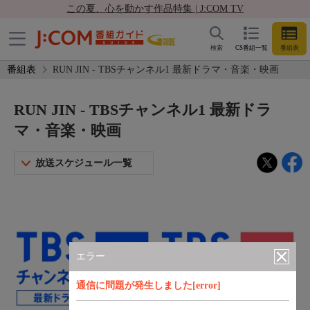
この夏、心を動かす作品特集 | J:COM TV
検索
CS番組一覧
番組表
番組表
RUN JIN - TBSチャンネル1 最新ドラマ・音楽・映画
RUN JIN - TBSチャンネル1 最新ドラ
マ・音楽・映画
放送スケジュール一覧
エラー
通信に問題が発生しました[error]