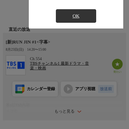
OK
直近の放送
[新]RUN JIN #1<字幕>
8月23日(日)
14:20〜15:00
Ch.554
TBSチャンネル1 最新ドラマ・音
楽・映画
カレンダー登録
アプリ視聴
放送前
番組詳細内容
もっと見る
出演者
JIN(BTS)、BEOMGYU(TOMORROW X TOGETHER)
番組内容