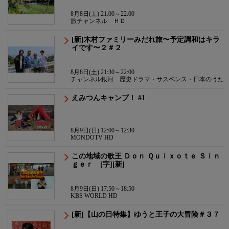
8月8日(土) 21:00～22:00
旅チャンネル ＨＤ
[新]木村ファミリーみだれ旅〜予定調和はキラ
イです〜２＃２
8月8日(土) 21:30～22:00
チャンネル銀河 歴史ドラマ・サスペンス・日本のうた
えみつんキャンプ！ #1
8月9日(日) 12:00～12:30
MONDOTV HD
この地域の歌王 Ｄｏｎ Ｑｕｉｘｏｔｅ Ｓｉｎ
ｇｅｒ [字][新]
8月9日(日) 17:50～18:50
KBS WORLD HD
[新]【山の日特集】ゆうと王子の大冒険＃３７