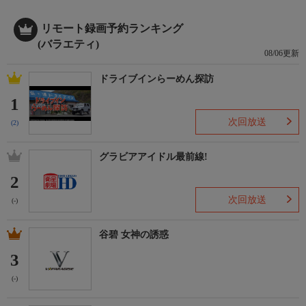
リモート録画予約ランキング
(バラエティ)
08/06更新
ドライブインらーめん探訪
1
次回放送
(2)
グラビアアイドル最前線!
2
次回放送
(-)
谷碧 女神の誘惑
3
(-)