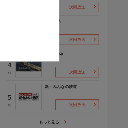
次回放送
(2)
ザ・森男
3
次回放送
(-)
バトル360
4
次回放送
(-)
新・みんなの鉄道
5
次回放送
(4)
もっと見る