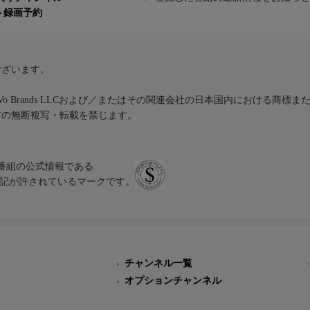
ト録画予約
ございます。
iVo Brands LLCおよび／またはその関連会社の日本国内における商標
材の無断複写・転載を禁じます。
、テレビ番組の公式情報である
スにのみ表記が許されているマークです。
チャンネル一覧
オプションチャンネル