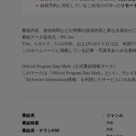
録画予約に対応しているご自宅のSTBへの
リモー
番組内容、放送時間などが実際の放送内容と異なる場合が
番組データ提供元：IPG Inc.
TiVo、Gガイド、G-GUIDE、およびGガイドロゴは、米国T
このホームページに掲載している記事・写真等あらゆる素
Official Program Data Mark（公式番組情報マーク）
このマークは「Official Program Data Mark」といい
「SI(Service Information)情報」を利用したサービ
番組表
ジャンル
番組検索
洋画
邦画
番組表・チラシPDF