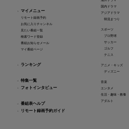
海外ドラマ
国内ドラマ
マイメニュー
アジアドラマ
リモート録画予約
韓流まつり
お気に入りチャンネル
スポーツ
見たい番組一覧
プロ野球
検索ワード登録
サッカー
番組お知らせメール
ゴルフ
マイ番組ページ
テニス
ランキング
アニメ・キッズ
ディズニー
特集一覧
音楽
フォトインタビュー
エンタメ
生活・趣味・教養
アダルト
番組表ヘルプ
リモート録画予約ガイド