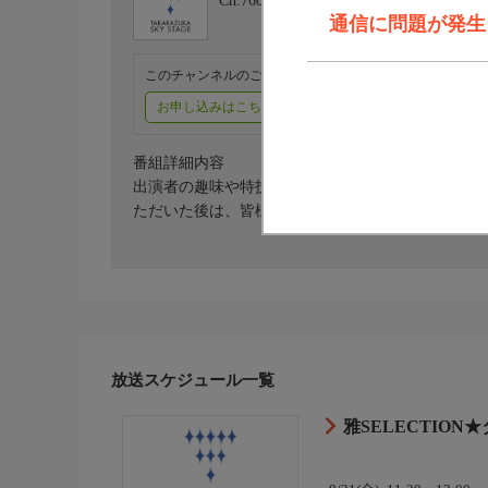
Ch.760
タカラヅカ・スカイ・ステージ
通信に問題が発生しま
このチャンネルのご視聴には、オプションチャンネル(有料
お申し込みはこちら
ご利用料金はこちら
番組詳細内容
出演者の趣味や特技を基に部活動を立ち上げ、部長
ただいた後は、皆様も入部したくなるはず！？
放送スケジュール一覧
雅SELECTIO