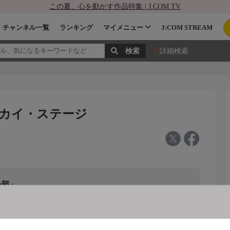
この夏、心を動かす作品特集 | J:COM TV
チャンネル一覧
ランキング
マイメニュー
J:COM STREAM
詳細検索
スカイ・ステージ
い部」