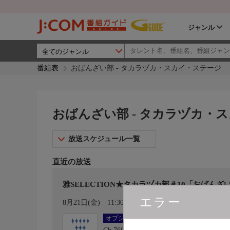
ジャンル
番組表
おばんざい部 - タカラヅカ・スカイ・ステージ
おばんざい部 - タカラヅカ・
放送スケジュール一覧
直近の放送
雅SELECTION★タカラヅカ部＃10「おばんざ
エラー
カレンダー登録
8月21日(金)
11:30〜12:00
オプション