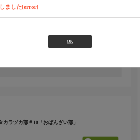
見たい
した[error]
)のご契約が必要となります。
OK
を中心に、新入部員の下級生と部活動に励みます。ご覧い
N★タカラヅカ部＃10「おばんざい部」