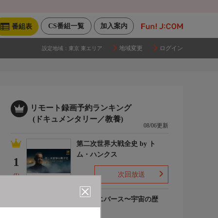
CS番組一覧
加入案内
番組表
地域変更
ログイン
設定地域：
東京 東エリア
リモート録画予約ランキング
(ドキュメンタリー／教養)
08/06更新
第二次世界大戦全史 by ト
ム・ハンクス
1
次回放送
(1)
ザ・ユニバース〜宇宙の歴
史〜S6
2