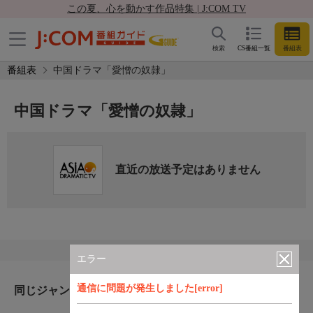
この夏、心を動かす作品特集 | J:COM TV
検索
CS番組一覧
番組表
番組表
中国ドラマ「愛憎の奴隷」
中国ドラマ「愛憎の奴隷」
直近の放送予定はありません
エラー
通信に問題が発生しました[error]
同じジャンルのおすすめ番組