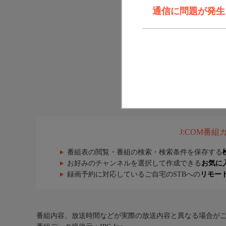
通信に問題が発生しま
J:COM番
番組表の閲覧・番組の検索・検索条件を保存する
お好みのチャンネルを選択して作成できる
お気に
録画予約に対応しているご自宅のSTBへの
リモー
番組内容、放送時間などが実際の放送内容と異なる場合が