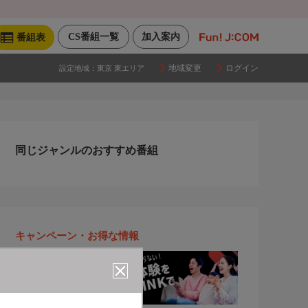
CS番組一覧
加入案内
番組表
地域変更
ログイン
設定地域：
東京 東エリア
同じジャンルのおすすめ番組
キャンペーン・お得な情報