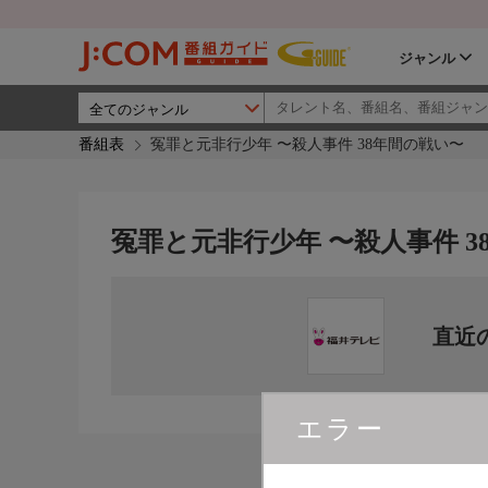
ジャンル
番組表
冤罪と元非行少年 〜殺人事件 38年間の戦い〜
冤罪と元非行少年 〜殺人事件 3
直近
エラー