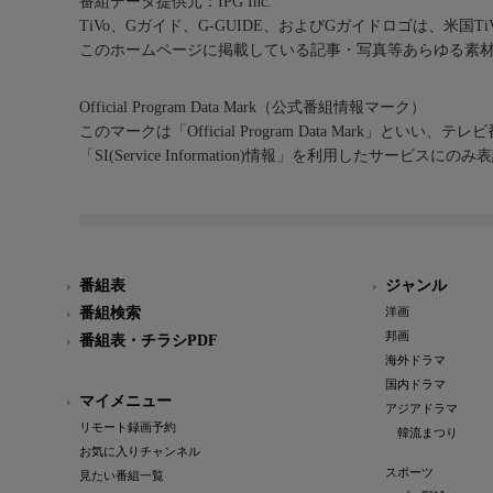
番組データ提供元：IPG Inc.
TiVo、Gガイド、G-GUIDE、およびGガイドロゴは、米国T
このホームページに掲載している記事・写真等あらゆる素
Official Program Data Mark（公式番組情報マーク）
このマークは「Official Program Data Mark」といい
「SI(Service Information)情報」を利用したサービ
番組表
ジャンル
番組検索
洋画
邦画
番組表・チラシPDF
海外ドラマ
国内ドラマ
マイメニュー
アジアドラマ
リモート録画予約
韓流まつり
お気に入りチャンネル
スポーツ
見たい番組一覧