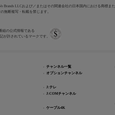
iVo Brands LLCおよび／またはその関連会社の日本国内における商標
材の無断複写・転載を禁じます。
、テレビ番組の公式情報である
スにのみ表記が許されているマークです。
チャンネル一覧
オプションチャンネル
J:テレ
J:COMチャンネル
ケーブル4K