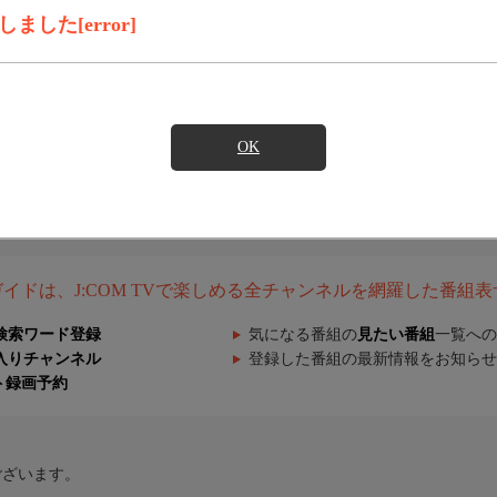
した[error]
OK
組ガイドは、J:COM TVで楽しめる全チャンネルを網羅した番組
検索ワード登録
気になる番組の
見たい番組
一覧への
入りチャンネル
登録した番組の最新情報をお知らせ
ト録画予約
ございます。