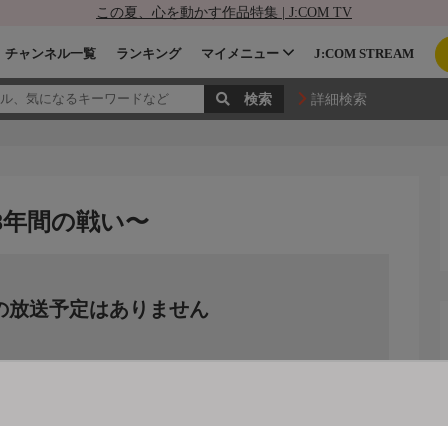
この夏、心を動かす作品特集 | J:COM TV
チャンネル一覧
ランキング
マイメニュー
J:COM STREAM
詳細検索
8年間の戦い〜
の放送予定はありません