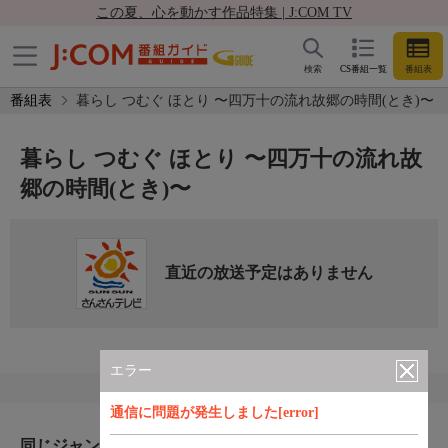
この夏、心を動かす作品特集 | J:COM TV
検索
CS番組一覧
番組表
番組表
暮らし つむぐ ほとり 〜四万十の流れ故郷の時間(とき)〜
暮らし つむぐ ほとり 〜四万十の流れ故
郷の時間(とき)〜
直近の放送予定はありません
エラー
通信に問題が発生しました[error]
同じジャンルのおすすめ番組