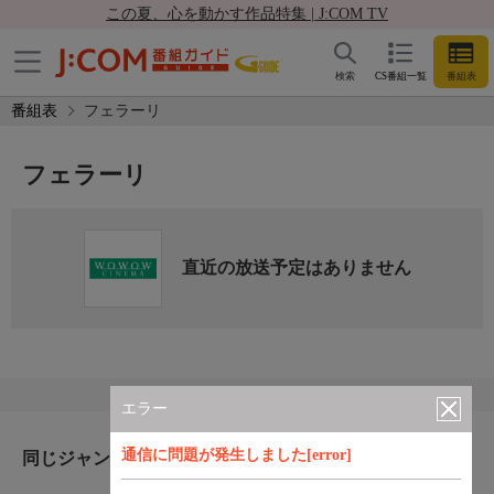
この夏、心を動かす作品特集 | J:COM TV
検索
CS番組一覧
番組表
番組表
フェラーリ
フェラーリ
直近の放送予定はありません
エラー
通信に問題が発生しました[error]
同じジャンルのおすすめ番組