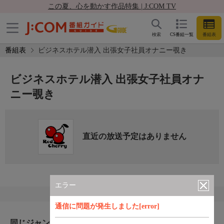
この夏、心を動かす作品特集 | J:COM TV
検索
CS番組一覧
番組表
番組表
ビジネスホテル潜入 出張女子社員オナニー覗き
ビジネスホテル潜入 出張女子社員オナ
ニー覗き
直近の放送予定はありません
エラー
通信に問題が発生しました[error]
同じジャンルのおすすめ番組