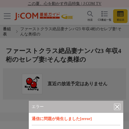
この夏、心を動かす作品特集 | J:COM TV
検索
CS番組一覧
番組表
番組
ファーストクラス絶品妻ナンパ23 年収4桁のセレブ妻!そ
表
んな奥様の
ファーストクラス絶品妻ナンパ23 年収4
桁のセレブ妻!そんな奥様の
直近の放送予定はありません
エラー
通信に問題が発生しました[error]