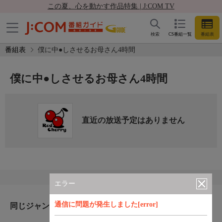
この夏、心を動かす作品特集 | J:COM TV
検索
CS番組一覧
番組表
番組表
僕に中●しさせるお母さん4時間
僕に中●しさせるお母さん4時間
直近の放送予定はありません
エラー
通信に問題が発生しました[error]
同じジャンルのおすすめ番組