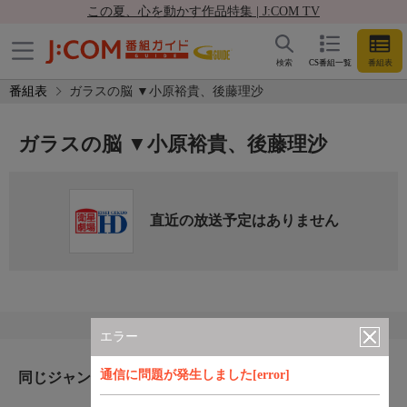
この夏、心を動かす作品特集 | J:COM TV
検索
CS番組一覧
番組表
番組表
ガラスの脳 ▼小原裕貴、後藤理沙
ガラスの脳 ▼小原裕貴、後藤理沙
直近の放送予定はありません
エラー
通信に問題が発生しました[error]
同じジャンルのおすすめ番組