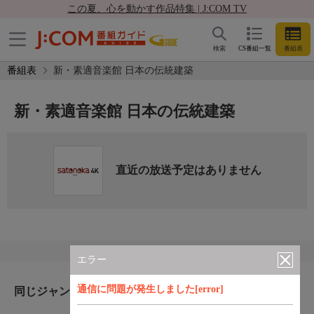
この夏、心を動かす作品特集 | J:COM TV
検索
CS番組一覧
番組表
番組表
新・素適音楽館 日本の伝統建築
新・素適音楽館 日本の伝統建築
直近の放送予定はありません
エラー
通信に問題が発生しました[error]
同じジャンルのおすすめ番組