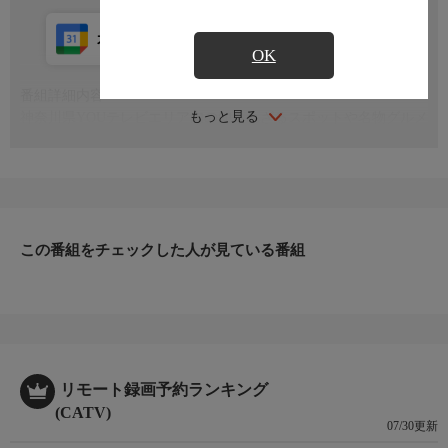
カレンダー登録
アプリ視聴
放送中
OK
番組詳細内容
もっと見る
神奈川県YOUテレビエリア内の知られざるスポットや名物グルメ
など、テーマに沿ってハンジロウの二人が街に繰り出し、地元の
魅力を発見していく地域情報バラエティ番組
この番組をチェックした人が見ている番組
リモート録画予約ランキング
(CATV)
07/30更新