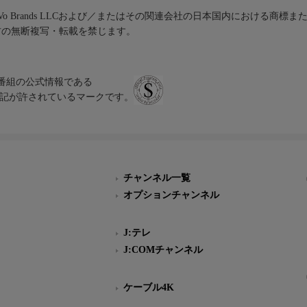
iVo Brands LLCおよび／またはその関連会社の日本国内における商標
材の無断複写・転載を禁じます。
、テレビ番組の公式情報である
スにのみ表記が許されているマークです。
チャンネル一覧
オプションチャンネル
J:テレ
J:COMチャンネル
ケーブル4K