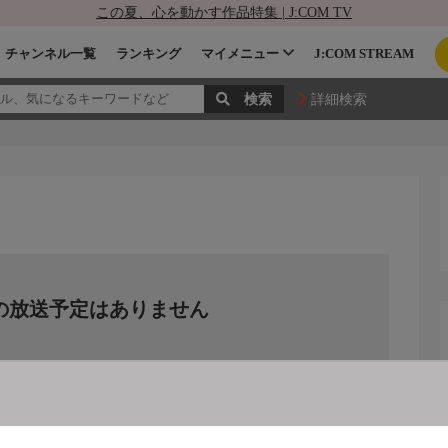
この夏、心を動かす作品特集 | J:COM TV
チャンネル一覧
ランキング
マイメニュー
J:COM STREAM
詳細検索
の放送予定はありません