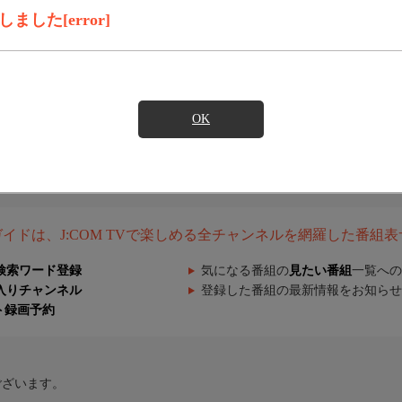
した[error]
OK
組ガイドは、J:COM TVで楽しめる全チャンネルを網羅した番組
検索ワード登録
気になる番組の
見たい番組
一覧への
入りチャンネル
登録した番組の最新情報をお知らせ
ト録画予約
ございます。