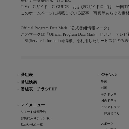
番組データ提供元：IPG Inc.
TiVo、Gガイド、G-GUIDE、およびGガイドロゴは、米国T
このホームページに掲載している記事・写真等あらゆる素
Official Program Data Mark（公式番組情報マーク）
このマークは「Official Program Data Mark」といい
「SI(Service Information)情報」を利用したサービ
番組表
ジャンル
番組検索
洋画
邦画
番組表・チラシPDF
海外ドラマ
国内ドラマ
マイメニュー
アジアドラマ
リモート録画予約
韓流まつり
お気に入りチャンネル
スポーツ
見たい番組一覧