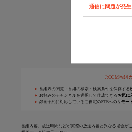
通信に問題が発生しま
J:COM番
番組表の閲覧・番組の検索・検索条件を保存する
お好みのチャンネルを選択して作成できる
お気に
録画予約に対応しているご自宅のSTBへの
リモー
番組内容、放送時間などが実際の放送内容と異なる場合が