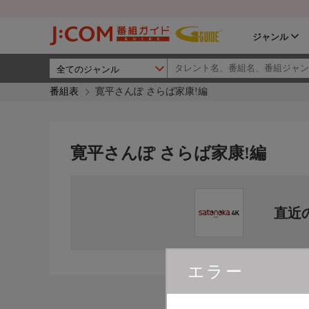
ジャンル
番組表
寛平さんぽ さらば家康!編
寛平さんぽ さらば家康!編
直近
エラー