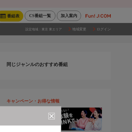
CS番組一覧
加入案内
番組表
地域変更
ログイン
設定地域：
東京 東エリア
同じジャンルのおすすめ番組
キャンペーン・お得な情報