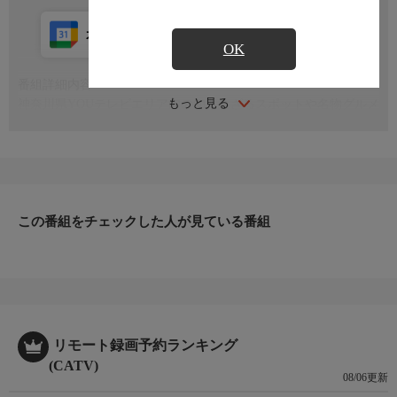
カレンダー登録
アプリ視聴
放送中
OK
番組詳細内容
もっと見る
神奈川県YOUテレビエリア内の知られざるスポットや名物グルメ
など、テーマに沿ってハンジロウの二人が街に繰り出し、地元の
魅力を発見していく地域情報バラエティ番組
この番組をチェックした人が見ている番組
リモート録画予約ランキング
(CATV)
08/06更新