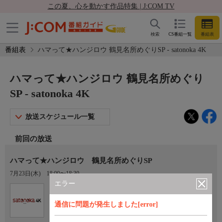
この夏、心を動かす作品特集 | J:COM TV
検索
CS番組一覧
番組表
番組表
ハマって★ハンジロウ 鶴見名所めぐりSP - satonoka 4K
ハマって★ハンジロウ 鶴見名所めぐり
SP - satonoka 4K
放送スケジュール一覧
前回の放送
ハマって★ハンジロウ 鶴見名所めぐりSP
7月23日(木)
18:00〜18:30
エラー
Ch.420
satonoka 4K
通信に問題が発生しました[error]