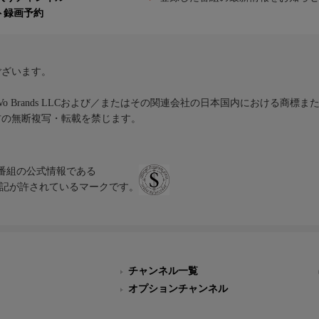
ト録画予約
ございます。
iVo Brands LLCおよび／またはその関連会社の日本国内における商標
材の無断複写・転載を禁じます。
、テレビ番組の公式情報である
スにのみ表記が許されているマークです。
チャンネル一覧
オプションチャンネル