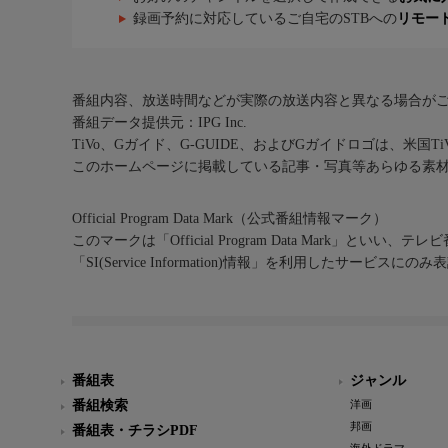
録画予約に対応しているご自宅のSTBへの
リモー
番組内容、放送時間などが実際の放送内容と異なる場合が
番組データ提供元：IPG Inc.
TiVo、Gガイド、G-GUIDE、およびGガイドロゴは、米国T
このホームページに掲載している記事・写真等あらゆる素
Official Program Data Mark（公式番組情報マーク）
このマークは「Official Program Data Mark」といい
「SI(Service Information)情報」を利用したサービ
番組表
ジャンル
番組検索
洋画
邦画
番組表・チラシPDF