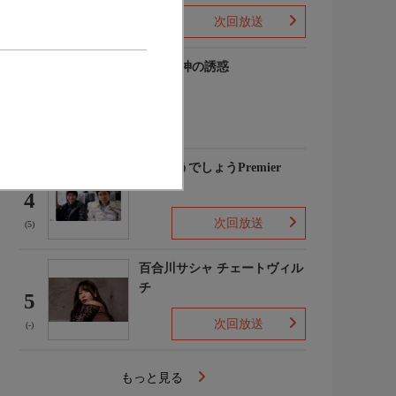
次回放送
(-)
谷碧 女神の誘惑
3
(-)
水曜どうでしょうPremier
4
次回放送
(5)
百合川サシャ チェートヴィル
チ
5
次回放送
(-)
もっと見る