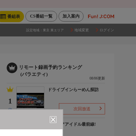
CS番組一覧
加入案内
番組表
地域変更
ログイン
設定地域：
東京 東エリア
リモート録画予約ランキング
(バラエティ)
08/06更新
ドライブインらーめん探訪
1
次回放送
(2)
グラビアアイドル最前線!
2