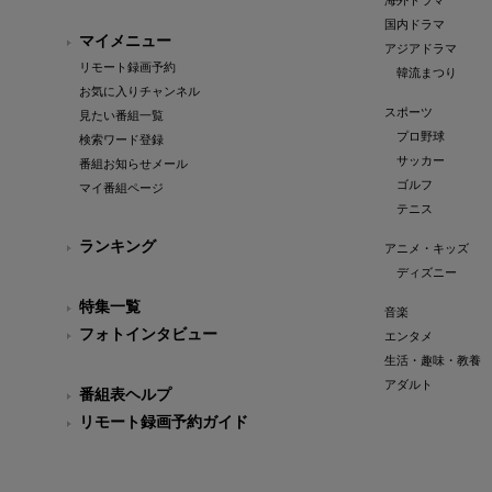
海外ドラマ
国内ドラマ
マイメニュー
アジアドラマ
リモート録画予約
韓流まつり
お気に入りチャンネル
スポーツ
見たい番組一覧
プロ野球
検索ワード登録
サッカー
番組お知らせメール
ゴルフ
マイ番組ページ
テニス
ランキング
アニメ・キッズ
ディズニー
特集一覧
音楽
フォトインタビュー
エンタメ
生活・趣味・教養
アダルト
番組表ヘルプ
リモート録画予約ガイド