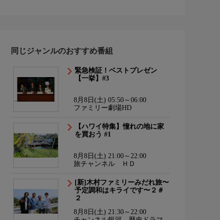
同じジャンルのおすすめ番組
緊急検証！ベストプレゼン
【一挙】#3
8月8日(土) 05:50～06:00
ファミリー劇場HD
【ハワイ特集】憧れの地に家
を買おう #1
8月8日(土) 21:00～22:00
旅チャンネル ＨＤ
[新]木村ファミリーみだれ旅〜
予定調和はキライです〜２＃
２
8月8日(土) 21:30～22:00
チャンネル銀河 歴史ドラマ・