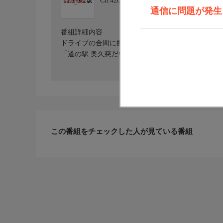
Ch.420
satonoka 4K
通信に問題が発生しま
番組詳細内容
ドライブの合間に癒しを感じられるスポットとして
「道の駅 奥久慈だいご」の人気グルメをご紹介し
この番組をチェックした人が見ている番組