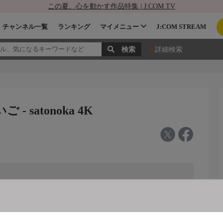
この夏、心を動かす作品特集 | J:COM TV
チャンネル一覧
ランキング
マイメニュー
J:COM STREAM
詳細検索
 satonoka 4K