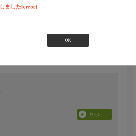
した[error]
OK
見たい