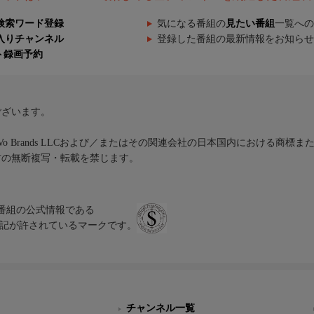
検索ワード登録
気になる番組の
見たい番組
一覧への
入りチャンネル
登録した番組の最新情報をお知らせ
ト録画予約
ございます。
iVo Brands LLCおよび／またはその関連会社の日本国内における商標
材の無断複写・転載を禁じます。
、テレビ番組の公式情報である
スにのみ表記が許されているマークです。
チャンネル一覧