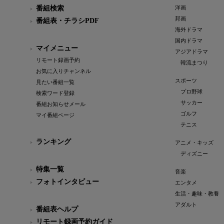
番組検索
洋画
邦画
番組表・チラシPDF
海外ドラマ
国内ドラマ
マイメニュー
アジアドラマ
リモート録画予約
韓流まつり
お気に入りチャンネル
スポーツ
見たい番組一覧
プロ野球
検索ワード登録
サッカー
番組お知らせメール
ゴルフ
マイ番組ページ
テニス
ランキング
アニメ・キッズ
ディズニー
特集一覧
音楽
フォトインタビュー
エンタメ
生活・趣味・教養
アダルト
番組表ヘルプ
リモート録画予約ガイド