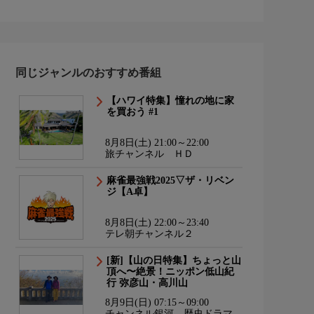
同じジャンルのおすすめ番組
【ハワイ特集】憧れの地に家
を買おう #1
8月8日(土) 21:00～22:00
旅チャンネル ＨＤ
麻雀最強戦2025▽ザ・リベン
ジ【A卓】
8月8日(土) 22:00～23:40
テレ朝チャンネル２
[新]【山の日特集】ちょっと山
頂へ〜絶景！ニッポン低山紀
行 弥彦山・高川山
8月9日(日) 07:15～09:00
チャンネル銀河 歴史ドラマ・