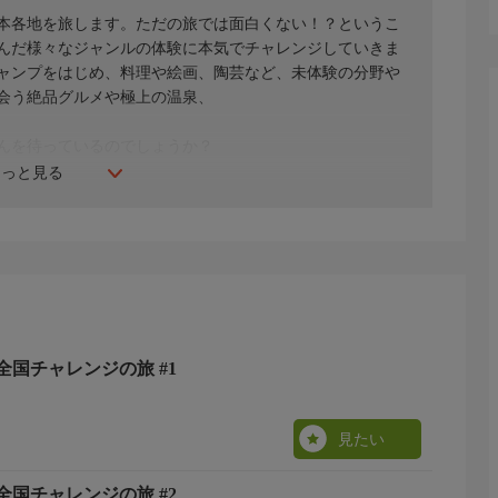
本各地を旅します。ただの旅では面白くない！？というこ
んだ様々なジャンルの体験に本気でチャレンジしていきま
ャンプをはじめ、料理や絵画、陶芸など、未体験の分野や
会う絶品グルメや極上の温泉、
んを待っているのでしょうか？
もっと見る
きなり山形と新潟の県境で反復横跳びの世界記録に挑戦！
、温海地域の山間での赤かぶの収穫、自然に触れ味覚も楽
すき焼きなど贅沢な料理に大満足の照英さんでした。
国チャレンジの旅 #1
見たい
国チャレンジの旅 #2