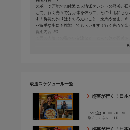
スポーツ万能で肉体派＆人情派タレントの照英が日
とで、行く先々では身体を張って、その土地にちな
す！得意の釣りはもちろんのこと、乗馬や登山、キ
不得手な事にも挑戦してもらいます！行く先々で出
番組内容 2/3
地元の人達との温かい交流など、どんな旅が照英さ
第1話 山形で世界記録に挑戦！？
山形県鶴岡市にやってきた照英さん。鼠ヶ関ではい
果たして記録は・・・？
番組内容 3/3
続いて訪れた漁港ではイカの一夜干し作りの体験や
放送スケジュール一覧
しんだ後、あつみ温泉のお宿で極上の湯と山形牛の
照英が行く！日本全
＜旅人＞照英（しょうえい）
8/21(金)
01:00～01:30
旅チャンネル ＨＤ
照英が行く！日本全