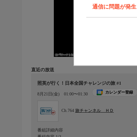
通信に問題が発生しま
直近の放送
照英が行く！日本全国チャレンジの旅 #1
カレンダー登録
8月21日(金)
01:00〜01:30
Ch.764
旅チャンネル ＨＤ
番組詳細内容
番組内容 1/3