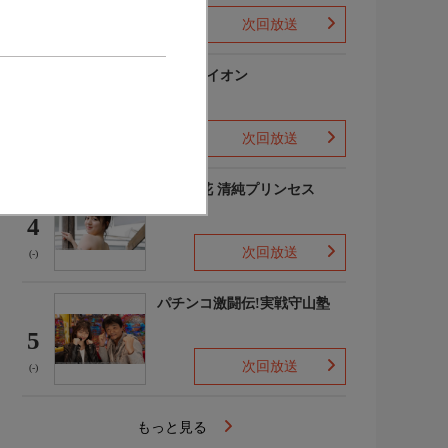
次回放送
(-)
3月のライオン
3
次回放送
(-)
吉田優花 清純プリンセス
4
次回放送
(-)
パチンコ激闘伝!実戦守山塾
5
次回放送
(-)
もっと見る