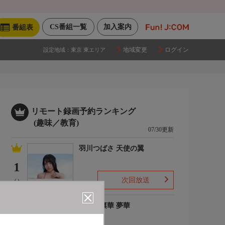
CS番組一覧
加入案内
番組表
地域変更
ログイン
設定地域：
東京 東エリア
リモート録画予約ランキング
(趣味／教育)
07/30更新
羽川つばさ 天使の翼
1
次回放送
(-)
ゆめの凛華 夢華
2