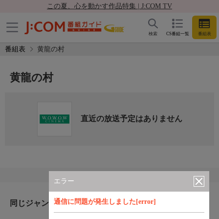
この夏、心を動かす作品特集 | J:COM TV
検索
CS番組一覧
番組表
番組表
黄龍の村
黄龍の村
直近の放送予定はありません
エラー
通信に問題が発生しました[error]
同じジャンルのおすすめ番組