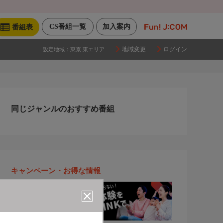
CS番組一覧
加入案内
番組表
地域変更
ログイン
設定地域：
東京 東エリア
同じジャンルのおすすめ番組
キャンペーン・お得な情報