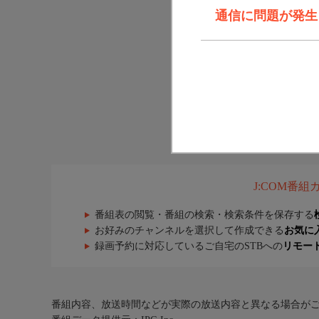
通信に問題が発生しま
J:COM番
番組表の閲覧・番組の検索・検索条件を保存する
お好みのチャンネルを選択して作成できる
お気に
録画予約に対応しているご自宅のSTBへの
リモー
番組内容、放送時間などが実際の放送内容と異なる場合が