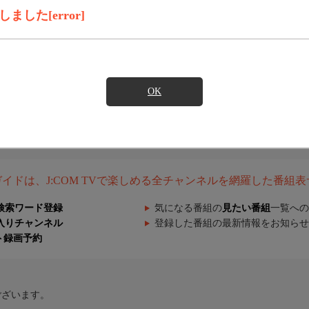
した[error]
OK
組ガイドは、J:COM TVで楽しめる全チャンネルを網羅した番組
検索ワード登録
気になる番組の
見たい番組
一覧への
入りチャンネル
登録した番組の最新情報をお知らせ
ト録画予約
ございます。