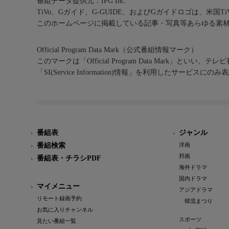
番組データ提供元：IPG Inc.
TiVo、Gガイド、G-GUIDE、およびGガイドロゴは、米国T
このホームページに掲載している記事・写真等あらゆる素
Official Program Data Mark（公式番組情報マーク）
このマークは「Official Program Data Mark」といい
「SI(Service Information)情報」を利用したサービ
番組表
ジャンル
番組検索
洋画
邦画
番組表・チラシPDF
海外ドラマ
国内ドラマ
マイメニュー
アジアドラマ
リモート録画予約
韓流まつり
お気に入りチャンネル
スポーツ
見たい番組一覧