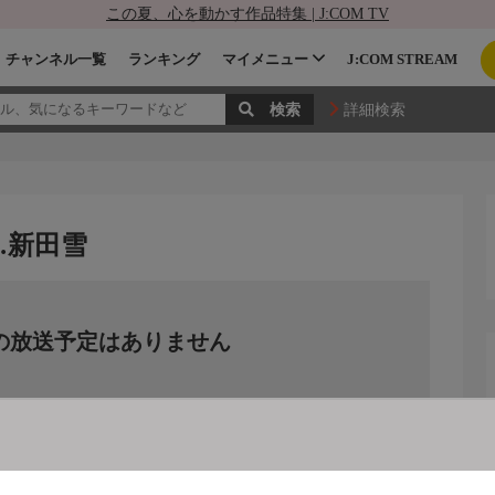
この夏、心を動かす作品特集 | J:COM TV
チャンネル一覧
ランキング
マイメニュー
J:COM STREAM
詳細検索
…新田雪
の放送予定はありません