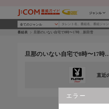
ジャンル
番組表
旦那のいない自宅で8時〜17時…新田雪
旦那のいない自宅で8時〜17時
直近
エラー