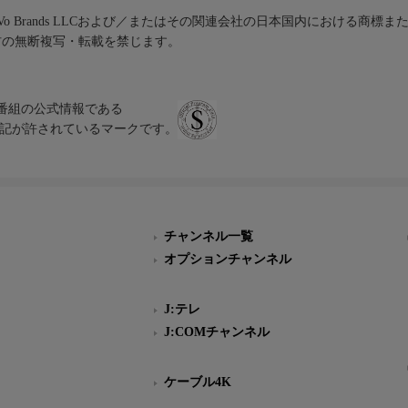
iVo Brands LLCおよび／またはその関連会社の日本国内における商標
材の無断複写・転載を禁じます。
、テレビ番組の公式情報である
スにのみ表記が許されているマークです。
チャンネル一覧
オプションチャンネル
J:テレ
J:COMチャンネル
ケーブル4K