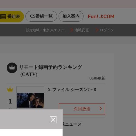
CS番組一覧
加入案内
番組表
地域変更
ログイン
設定地域：
東京 東エリア
リモート録画予約ランキング
(CATV)
08/06更新
X-ファイル シーズン7～8
1
次回放送
(-)
プロ野球ニュース
2