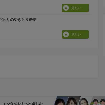
見たい
だわりのやきとり缶詰
見たい