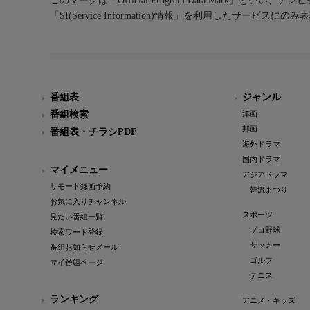
このマークは「Official Program Data Mark」といい
「SI(Service Information)情報」を利用したサービ
番組表
ジャンル
番組検索
洋画
邦画
番組表・チラシPDF
海外ドラマ
国内ドラマ
マイメニュー
アジアドラマ
リモート録画予約
韓流まつり
お気に入りチャンネル
スポーツ
見たい番組一覧
プロ野球
検索ワード登録
サッカー
番組お知らせメール
ゴルフ
マイ番組ページ
テニス
ランキング
アニメ・キッズ