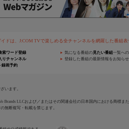
組ガイドは、J:COM TVで楽しめる全チャンネルを網羅した番組
検索ワード登録
気になる番組の
見たい番組
一覧への
入りチャンネル
登録した番組の最新情報をお知らせ
ト録画予約
ございます。
iVo Brands LLCおよび／またはその関連会社の日本国内における商標
材の無断複写・転載を禁じます。