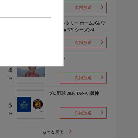
次回放送
(1)
エレメンタリー ホームズ&ワ
トソン in NY シーズン4
3
次回放送
(2)
下山メシ
4
次回放送
(-)
プロ野球 2026 DeNA×阪神
5
次回放送
(-)
もっと見る