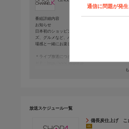
Ch.430
ショップチャンネル ４Ｋ
通信に問題が発生しま
番組詳細内容
お知らせ
日本初のショッピング専門チャンネルとして1996
ズ、グルメなど、バイヤーが厳選した商品を24時
場感と一緒にお楽しみください。
＊ライブ放送につき、番組および商品内容に変更が
ＨＰ：https://www.shopch.jp
放送スケジュール一覧
備長炭仕上げ こ
4K