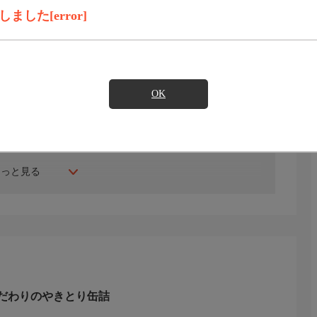
見たい
した[error]
年にスタート。ファッション、ビューティー、ホームグッ
間ご紹介。世界中の逸品に出会う喜びを生放送ならではの臨
OK
生じる場合もございます。
もっと見る
だわりのやきとり缶詰