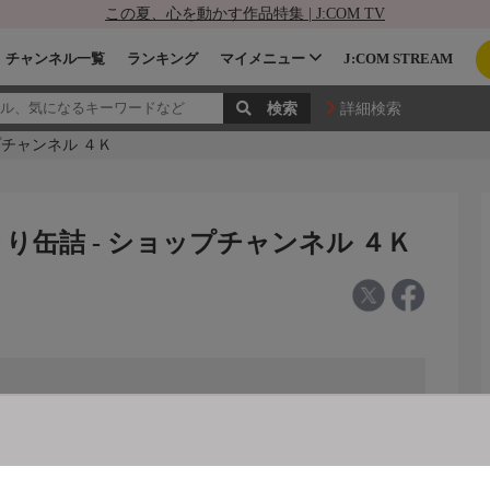
この夏、心を動かす作品特集 | J:COM TV
チャンネル一覧
ランキング
マイメニュー
J:COM STREAM
詳細検索
プチャンネル ４Ｋ
り缶詰 - ショップチャンネル ４Ｋ