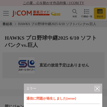
この夏、心を動かす作品特集 | J:COM TV
検索
CS番組一覧
番組表
番組表
HAWKS プロ野球中継2025 6/10 ソフトバンクvs.巨人
HAWKS プロ野球中継2025 6/10 ソフト
バンクvs.巨人
直近の放送予定はありません
エラー
通信に問題が発生しました[error]
同じジャンルのおすすめ番組