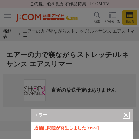
この夏、心を動かす作品特集 | J:COM TV
検索
CS番組一覧
番組表
番組
エアーの力で寝ながらストレッチ!ルネサンス エアスリマ
表
ー
エアーの力で寝ながらストレッチ!ルネ
サンス エアスリマー
直近の放送予定はありません
エラー
通信に問題が発生しました[error]